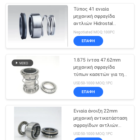
Τύπος 41 ενιαία
50
μηχανική σφραγίδα
μηχανική σφραγίδα
αντλιών Hidrostal
σφραγίδων αντλιών
Negotiated MOQ:100PC
φυσητήρων
μηχανική
ΕΠΑΦΉ
μετάλλων
1.875 ίντσα 47.62mm
μηχανική σφραγίδα
τύπων κασετών για την
35
αντλία Gorman Rupp
USD50-1000 MOQ:1PC
Σφραγίδες
ΕΠΑΦΉ
φυσητήρων PTFE
Ενιαία άνοιξη 22mm
μηχανική αντικατάσταση
σφραγίδων αντλιών
Fristam σφραγίδων
USD50-1000 MOQ:1PC
αντλιών