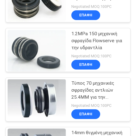
αντλιών μηχανική
SITEMAP
Negotiated MOQ:100PC
ΕΠΑΦΉ
74
PRIVACY
Μηχανική
1.2MPa 150 μηχανική
POLICY
σφραγίδα Flowserve για
σφραγίδα
την υδραντλία
δαχτυλιδιών Ο
Negotiated MOQ:100PC
ΕΠΑΦΉ
Τύπος 70 μηχανικές
41
σφραγίδες αντλιών
Μηχανικές
25.4MM για την
υδραντλία
Negotiated MOQ:100PC
σφραγίδες
ΕΠΑΦΉ
κασετών
14mm θιγμένη μηχανική