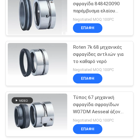
σφραγίδα 848420090
παρέμβυσμα ελαίου
23
αντλιών
Negotiated MOQ:100PC
Μηχανική
ΕΠΑΦΉ
σφραγίδα Lowara
Roten 7k 68 μηχανικές
σφραγίδες αντλιών για
το καθαρό νερό
Negotiated MOQ:100PC
ΕΠΑΦΉ
20
Μηχανική
Τύπος 67 μηχανική
σφραγίδα σφραγίδων
σφραγίδα
W07DM Aesseal άξονων
υδραντλιών
μηχανική για την αντλία
Negotiated MOQ:100PC
φυσητήρων
ΕΠΑΦΉ