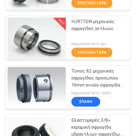
ΕΡΏΤΗΣΗ ΤΏΡΑ
ΠΟΙΟΤΙΚΌΣ
HOT
HJ977GN μηχανικές
ΈΛΕΓΧΟΣ
138
σφραγίδες αντλιών
Ενιαία μηχανική
ΜΑΣ
Negotiated MOQ:5pc
σφραγίδα ανοίξεων
ΕΛΆΤΕ
ΕΡΏΤΗΣΗ ΤΏΡΑ
ΣΕ
Τύπος 82 μηχανικές
ΕΠΑΦΉ
σφραγίδες προσώπου
ΜΕ
16mm ενιαία σφραγίδα
89
ανοίξεων κυμάτων
Negotiated MOQ:100PC
Μηχανική
ΖΗΤΉΣΤΕ
ΕΠΑΦΉ
ΈΝΑ
σφραγίδα αντλιών
Ελαστομερές 3/8»
ΑΠΌΣΠΑΣΜΑ
Grundfos
κεραμική σφραγίδα
υδραντλιών σφραγίδων