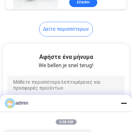
ΕΠΑΦΉ
34
Αυτόματες
σφραγίδες
Δείτε περισσότερων
υδραντλιών
Αφήστε ένα μήνυμα
We bellen je snel terug!
49
Σφραγίδα αντλιών
APV
admin
3:48 AM
18