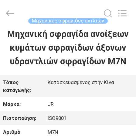
Hefei
Supseals
International
Trade
Μηχανικές σφραγίδες αντλιών
Co.,
Ltd..
Μηχανική σφραγίδα ανοίξεων
ΣΠΊΤΙ
All
Rights
κυμάτων σφραγίδων άξονων
Reserved.
ΠΡΟΪΌΝΤΑ
υδραντλιών σφραγίδων M7N
ΒΊΝΤΕΟ
Τόπος
Κατασκευασμένος στην Κίνα
καταγωγής:
ΠΕΡΊΠΟΥ
Μάρκα:
JR
ΕΜΕΊΣ
Πιστοποίηση:
ISO9001
Αριθμό
M7N