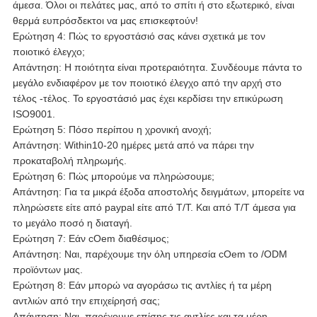
άμεσα. Όλοι οι πελάτες μας, από το σπίτι ή στο εξωτερικό, είναι
θερμά ευπρόσδεκτοι να μας επισκεφτούν!
Ερώτηση 4: Πώς το εργοστάσιό σας κάνει σχετικά με τον
ποιοτικό έλεγχο;
Απάντηση: Η ποιότητα είναι προτεραιότητα. Συνδέουμε πάντα το
μεγάλο ενδιαφέρον με τον ποιοτικό έλεγχο από την αρχή στο
τέλος -τέλος. Το εργοστάσιό μας έχει κερδίσει την επικύρωση
ISO9001.
Ερώτηση 5: Πόσο περίπου η χρονική ανοχή;
Απάντηση: Within10-20 ημέρες μετά από να πάρει την
προκαταβολή πληρωμής.
Ερώτηση 6: Πώς μπορούμε να πληρώσουμε;
Απάντηση: Για τα μικρά έξοδα αποστολής δειγμάτων, μπορείτε να
πληρώσετε είτε από paypal είτε από T/T. Και από T/T άμεσα για
το μεγάλο ποσό η διαταγή.
Ερώτηση 7: Εάν cOem διαθέσιμος;
Απάντηση: Ναι, παρέχουμε την όλη υπηρεσία cOem το /ODM
προϊόντων μας.
Ερώτηση 8: Εάν μπορώ να αγοράσω τις αντλίες ή τα μέρη
αντλιών από την επιχείρησή σας;
Απάντηση: Ναι, παρέχουμε επίσης τις αντλίες και τα μέρη