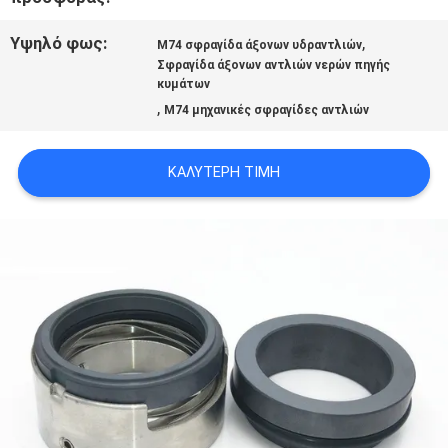
Υψηλό φως:
,
ΖΗΤΉΣΤΕ
M74 σφραγίδα άξονων υδραντλιών
Σφραγίδα άξονων αντλιών νερών πηγής
κυμάτων
ΈΝΑ
,
M74 μηχανικές σφραγίδες αντλιών
ΑΠΌΣΠΑΣΜΑ
ΚΑΛΎΤΕΡΗ ΤΙΜΉ
SITEMAP
PRIVACY
POLICY