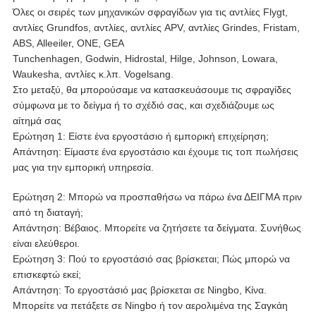
Όλες οι σειρές των μηχανικών σφραγίδων για τις αντλίες Flygt,
αντλίες Grundfos, αντλίες, αντλίες APV, αντλίες Grindes, Fristam,
ABS, Alleeiler, ΟΝΕ, GEA
Tunchenhagen, Godwin, Hidrostal, Hilge, Johnson, Lowara,
Waukesha, αντλίες κ.λπ. Vogelsang.
Στο μεταξύ, θα μπορούσαμε να κατασκευάσουμε τις σφραγίδες
σύμφωνα με το δείγμα ή το σχέδιό σας, και σχεδιάζουμε ως
αίτημά σας
Ερώτηση 1: Είστε ένα εργοστάσιο ή εμπορική επιχείρηση;
Απάντηση: Είμαστε ένα εργοστάσιο και έχουμε τις τοπ πωλήσεις
μας για την εμπορική υπηρεσία.
Ερώτηση 2: Μπορώ να προσπαθήσω να πάρω ένα ΔΕΙΓΜΑ πριν
από τη διαταγή;
Απάντηση: Βέβαιος. Μπορείτε να ζητήσετε τα δείγματα. Συνήθως
είναι ελεύθεροι.
Ερώτηση 3: Πού το εργοστάσιό σας βρίσκεται; Πώς μπορώ να
επισκεφτώ εκεί;
Απάντηση: Το εργοστάσιό μας βρίσκεται σε Ningbo, Κίνα.
Μπορείτε να πετάξετε σε Ningbo ή τον αερολιμένα της Σαγκάη