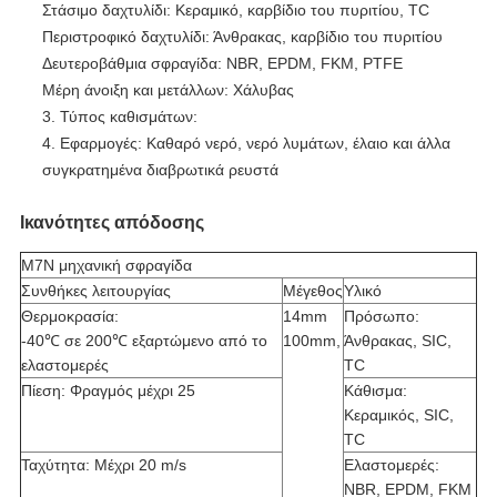
Στάσιμο δαχτυλίδι: Κεραμικό, καρβίδιο του πυριτίου, TC
Περιστροφικό δαχτυλίδι: Άνθρακας, καρβίδιο του πυριτίου
Δευτεροβάθμια σφραγίδα: NBR, EPDM, FKM, PTFE
Μέρη άνοιξη και μετάλλων: Χάλυβας
3. Τύπος καθισμάτων:
4. Εφαρμογές: Καθαρό νερό, νερό λυμάτων, έλαιο και άλλα
συγκρατημένα διαβρωτικά ρευστά
Ικανότητες απόδοσης
M7N μηχανική σφραγίδα
Συνθήκες λειτουργίας
Μέγεθος
Υλικό
Θερμοκρασία:
14mm
Πρόσωπο:
-40℃ σε 200℃ εξαρτώμενο από το
100mm,
Άνθρακας, SIC,
ελαστομερές
TC
Πίεση: Φραγμός μέχρι 25
Κάθισμα:
Κεραμικός, SIC,
TC
Ταχύτητα: Μέχρι 20 m/s
Ελαστομερές:
NBR, EPDM, FKM