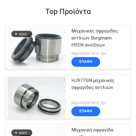
Top Προϊόντα
Μηχανικές σφραγίδες
αντλιών Burgmann
H92N ανοίξεων
κυμάτων
Negotiated MOQ:5pc
ΕΠΑΦΉ
HJ977GN μηχανικές
σφραγίδες αντλιών
Negotiated MOQ:5pc
ΕΠΑΦΉ
Μηχανική σφραγίδα