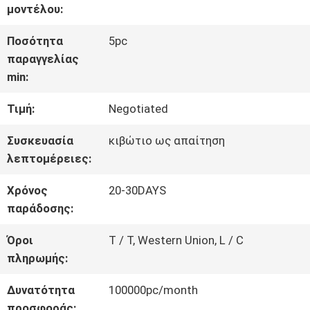
ΓΎΡΟΣ
μοντέλου:
ΕΡΓΟΣΤΑΣΊΩΝ
Ποσότητα
5pc
παραγγελίας
min:
ΠΟΙΟΤΙΚΌΣ
Τιμή:
Negotiated
ΈΛΕΓΧΟΣ
Συσκευασία
κιβώτιο ως απαίτηση
λεπτομέρειες:
ΜΑΣ
Χρόνος
20-30DAYS
ΕΛΆΤΕ
παράδοσης:
ΣΕ
Όροι
T / T, Western Union, L / C
πληρωμής:
ΕΠΑΦΉ
Δυνατότητα
100000pc/month
ΜΕ
προσφοράς: