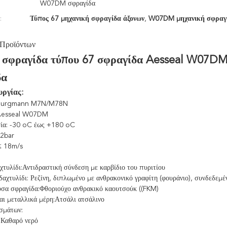
W07DM σφραγίδα
:
Τύπος 67 μηχανική σφραγίδα άξονων
,
W07DM μηχανική σφραγί
 Προϊόντων
ή σφραγίδα τύπου 67 σφραγίδα Aesseal W07DM
δα
υργίας:
 Burgmann M7N/M78N
Aesseal W07DM
ία: -30 oC έως +180 oC
,2bar
≤ 18m/s
χτυλίδι:
Αντιδραστική σύνδεση με καρβίδιο του πυριτίου
δαχτυλίδι: Ρεζίνη, διπλωμένο με ανθρακονικό γραφίτη (φουράνιο), συνδεδεμέ
σα σφραγίδα:Φθοριούχο ανθρακικό καουτσούκ ((FKM)
αι μεταλλικά μέρη:Ατσάλι ατσάλινο
σμάτων:
:Καθαρό νερό