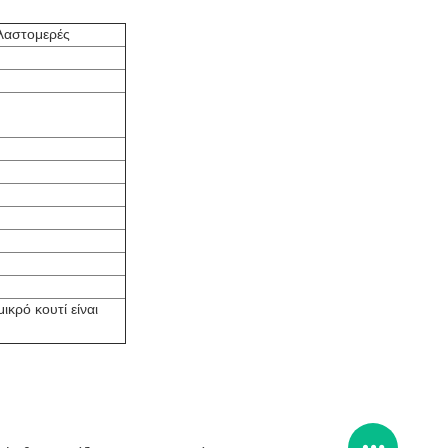
ελαστομερές
ικρό κουτί είναι