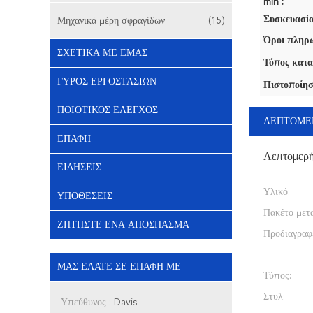
min :
Συσκευασία
Μηχανικά μέρη σφραγίδων
(15)
Όροι πληρω
ΣΧΕΤΙΚΆ ΜΕ ΕΜΆΣ
Τόπος κατα
ΓΎΡΟΣ ΕΡΓΟΣΤΑΣΊΩΝ
Πιστοποίησ
ΠΟΙΟΤΙΚΌΣ ΈΛΕΓΧΟΣ
ΛΕΠΤΟΜΕ
ΕΠΑΦΉ
Λεπτομερ
ΕΙΔΉΣΕΙΣ
Υλικό:
ΥΠΟΘΈΣΕΙΣ
Πακέτο μετ
ΖΗΤΉΣΤΕ ΈΝΑ ΑΠΌΣΠΑΣΜΑ
Προδιαγραφ
ΜΑΣ ΕΛΆΤΕ ΣΕ ΕΠΑΦΉ ΜΕ
Τύπος:
Στυλ:
Υπεύθυνος :
Davis