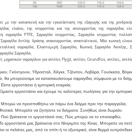
ε με την κατασκευή και την εγκατάσταση της εξαγωγής και της χονδρική
αγίδας ελαίου, της ισορροπίας και της ανισορροπίας της σφραγίδας ελα
νη σφραγίδα PTFE, Σφραγίδα ισορροπίας, Σφραγίδα ισορροπίας πολλαπ
, Σφραγίδα διπλής δράσης αναισορροπίας ανασταλτικού, Μία κωνική ελικ
εταλλική σφραγίδα, Ελαστομερή Σφραγίδα, Κωνική Σφραγίδα Άνοιξης, 
φραγίδα Σφραγίδα,
ές μηχανικών σφραγίδων για αντλίες Flygt, αντλίες Grundfos, αντλίες, αντλί
κεν, Γκόντγουιν, Υδροσταλ, Χίλγκε, Τζόνσον, Λοβάρα, Γουόκεσα, Βόγκ
ύ, θα μπορούσαμε να κατασκευάσουμε σφραγίδες σύμφωνα με το δείγμα 
Είστε εργοστάσιο ή εμπορική εταιρεία;
ίμαστε εργοστάσιο και έχουμε τις καλύτερες πωλήσεις για την εμπορικ
 Μπορώ να προσπαθήσω να πάρω ένα δείγμα πριν την παραγγελία;
υσικά. Μπορείτε να ζητήσετε τα δείγματα. Συνήθως είναι δωρεάν.
 Πού βρίσκεται το εργοστάσιό σας; Πώς μπορώ να το επισκεφθώ;
ο εργοστάσιό μας βρίσκεται στο Νίνγκμπο της Κίνας. Μπορείτε να πετ
οι οι πελάτες μας, από το σπίτι ή το εξωτερικό, είναι θερμά ευπρόσδεκ