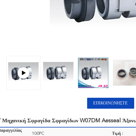
ΕΠΙΚΟΙΝΩΝΉΣΤΕ
7 Μηχανική Σφραγίδα Σφραγίδων W07DM Aesseal Άξονω
παραγγελίας
100PC
Τιμή :