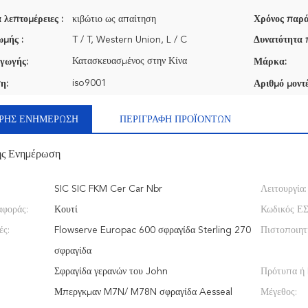
 λεπτομέρειες :
κιβώτιο ως απαίτηση
Χρόνος παρά
μής :
T / T, Western Union, L / C
Δυνατότητα 
Κατασκευασμένος στην Κίνα
γωγής:
Μάρκα:
iso9001
η:
Αριθμό μοντέ
ΡΉΣ ΕΝΗΜΈΡΩΣΗ
ΠΕΡΙΓΡΑΦΉ ΠΡΟΪΌΝΤΩΝ
ής Ενημέρωση
SIC SIC FKM Cer Car Nbr
Λειτουργία:
αφοράς:
Κουτί
Κωδικός ΕΣ
ές:
Flowserve Europac 600 σφραγίδα Sterling 270
Πιστοποιητ
σφραγίδα
Σφραγίδα γερανών του John
Πρότυπα ή
Μπεργκμαν M7N/ M78N σφραγίδα Aesseal
Μέγεθος: