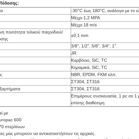
πόδοσης:
ία
-30°C έως 180°C, ανάλογα με το 
Μέχρι 1,2 MPA
Μέχρι 18 m/s
η ποσότητα τελικού παιχνιδιού/
±0,1 mm
ωσης
3/8", 1/2", 5/8", 3/4", 1".
JR
Καρβόνιο, SiC, TC
Κηραμικά, SiC, TC
ς
NBR, EPDM, FKM κλπ.
ΣΤ304, ΣΤ316
εξαρτήματα
ΣΤ304, ΣΤ316
Επιμέρους συσκευασία, 1 pc σε 1 μ
επίσης διαθέσιμη
εί με
uropac 600
70 στερλίνων
ες μας μπορούν να αντικαταστήσουν τις αρχικές.