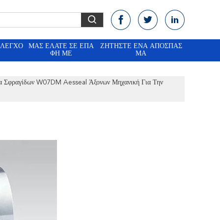
ΈΛΕΓΧΟ
ΜΑΣ ΕΛΆΤΕ ΣΕ ΕΠΑ
ΖΗΤΉΣΤΕ ΈΝΑ ΑΠΌΣΠΑΣ
ΦΉ ΜΕ
ΜΑ
α Σφραγίδων W07DM Aesseal Άξονων Μηχανική Για Την