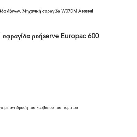
δα άξονων
,
Μηχανική σφραγίδα W07DM Aesseal
 σφραγίδα ροήserve Europac 600
νο με αντίδραση του καρβιδίου του πυριτίου