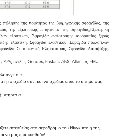
ς πώλησης της ποιότητας της βιομηχανικής σφραγίδας, της
ίου, της εξωτερικής επιφάνειας της σφραγίδας,Εξωτερική
λών ελαστικών, Σφραγίδα αντίστροφης ισορροπίας ξηράς
οειδής ελαστική, Σφραγίδα ελαστικού, Σφραγίδα πολλαπλών
Σφραγίδα Συμπυκνωτή Κλιματισμού, Σφραγίδα Αυτοψύξης,
ες APV, αντλίες Grindes, Fristam, ABS, Alleeiler, EMU,
ελσανγκ etc.
ή το σχέδιο σας, και να σχεδιάσει ως το αίτημά σας
ή υπηρεσία.
άξετε απευθείας στο αεροδρόμιο του Νίνγκμπο ή της
τοι να μας επισκεφθούν!