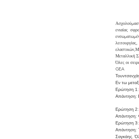
Ασχολούμαστ
ενιαίας σφρ
ενσωματωμέ
λειτουργίας
ελαστικών,Μ
Μεταλλική Σ
Όλες οι σειρ
GEA
Τουντσενχάγ
Εν τω μεταξ
Ερώτηση 1: 
Απάντηση: Ε
Ερώτηση 2:
Απάντηση: Φ
Ερώτηση 3:
Απάντηση: Τ
Σαγκάης. Όλ