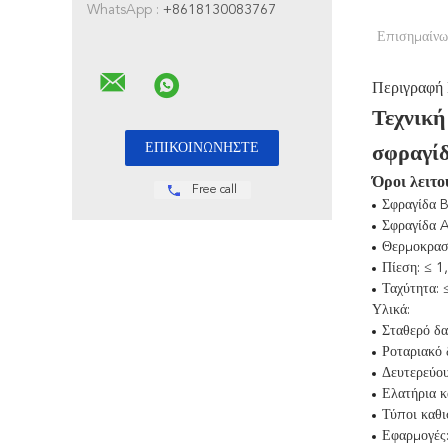
WhatsApp :
+8618130083767
Επισημαίνω
Περιγραφή
Τεχνικ
σφραγί
Όροι λειτο
Free call
Σφραγίδα
Σφραγίδα 
Θερμοκρασ
Πίεση: ≤ 1
Ταχύτητα: 
Υλικά:
Σταθερό δα
Ροταριακό 
Δευτερεύου
Ελατήρια κ
Τύποι καθι
Εφαρμογές