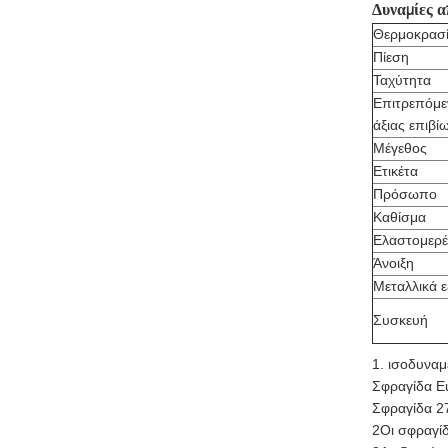
Δυναμίες α
Θερμοκρασ
Πίεση
Ταχύτητα
Επιτρεπόμεν
άξιας επιβί
Μέγεθος
Ετικέτα
Πρόσωπο
Καθίσμα
Ελαστομερέ
Άνοιξη
Μεταλλικά 
Συσκευή
1. ισοδυναμ
Σφραγίδα E
Σφραγίδα 2
2Οι σφραγίδ