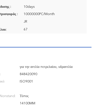
δοσης :
10days
προσφοράς :
10000000PC/Month
JR
67
λου:
για την αντλία πετρελαίου, υδραντλία
:
848420090
ικό:
ISO9001
 Nonstand:
Τύπος
14100MM