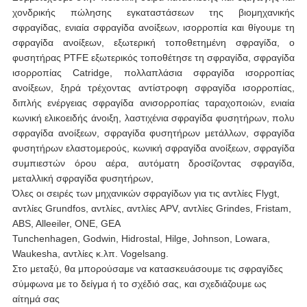
χονδρικής πώλησης εγκαταστάσεων της βιομηχανικής
σφραγίδας, ενιαία σφραγίδα ανοίξεων, ισορροπία και θίγουμε τη
σφραγίδα ανοίξεων, εξωτερική τοποθετημένη σφραγίδα, ο
φυσητήρας PTFE εξωτερικός τοποθέτησε τη σφραγίδα, σφραγίδα
ισορροπίας Catridge, πολλαπλάσια σφραγίδα ισορροπίας
ανοίξεων, ξηρά τρέχοντας αντίστροφη σφραγίδα ισορροπίας,
διπλής ενέργειας σφραγίδα ανισορροπίας ταραχοποιών, ενιαία
κωνική ελικοειδής άνοιξη, λαστιχένια σφραγίδα φυσητήρων, πολυ
σφραγίδα ανοίξεων, σφραγίδα φυσητήρων μετάλλων, σφραγίδα
φυσητήρων ελαστομερούς, κωνική σφραγίδα ανοίξεων, σφραγίδα
συμπιεστών όρου αέρα, αυτόματη δροσίζοντας σφραγίδα,
μεταλλική σφραγίδα φυσητήρων,
Όλες οι σειρές των μηχανικών σφραγίδων για τις αντλίες Flygt,
αντλίες Grundfos, αντλίες, αντλίες APV, αντλίες Grindes, Fristam,
ABS, Alleeiler, ΟΝΕ, GEA
Tunchenhagen, Godwin, Hidrostal, Hilge, Johnson, Lowara,
Waukesha, αντλίες κ.λπ. Vogelsang.
Στο μεταξύ, θα μπορούσαμε να κατασκευάσουμε τις σφραγίδες
σύμφωνα με το δείγμα ή το σχέδιό σας, και σχεδιάζουμε ως
αίτημά σας