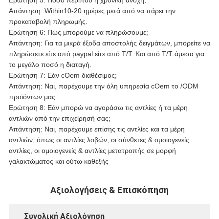
Απάντηση: Within10-20 ημέρες μετά από να πάρει την
προκαταβολή πληρωμής.
Ερώτηση 6: Πώς μπορούμε να πληρώσουμε;
Απάντηση: Για τα μικρά έξοδα αποστολής δειγμάτων, μπορείτε να
πληρώσετε είτε από paypal είτε από T/T. Και από T/T άμεσα για
το μεγάλο ποσό η διαταγή.
Ερώτηση 7: Εάν cOem διαθέσιμος;
Απάντηση: Ναι, παρέχουμε την όλη υπηρεσία cOem το /ODM
προϊόντων μας.
Ερώτηση 8: Εάν μπορώ να αγοράσω τις αντλίες ή τα μέρη
αντλιών από την επιχείρησή σας;
Απάντηση: Ναι, παρέχουμε επίσης τις αντλίες και τα μέρη
αντλιών, όπως οι αντλίες λοβών, οι σύνθετες & ομοιογενείς
αντλίες, οι ομοιογενείς & αντλίες μετατροπής σε μορφή
γαλακτώματος και ούτω καθεξής
Αξιολογήσεις & Επισκόπηση
Συνολική Αξιολόγηση