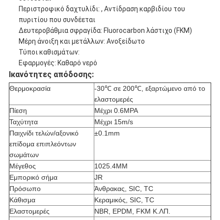
Περιστροφικό δαχτυλίδι: , Αντίδραση καρβιδίου του
πυριτίου που συνδέεται
Δευτεροβάθμια σφραγίδα: Fluorocarbon λάστιχο (FKM)
Μέρη άνοιξη και μετάλλων: Ανοξείδωτο
Τύποι καθισμάτων:
Εφαρμογές: Καθαρό νερό
Ικανότητες απόδοσης:
Θερμοκρασία
-30℃ σε 200℃, εξαρτώμενο από το
ελαστομερές
Πίεση
Μέχρι 0.6MPA
Ταχύτητα
Μέχρι 15m/s
Παιχνίδι τελών/αξονικό
±0.1mm
επίδομα επιπλεόντων
σωμάτων
Μέγεθος
1025.4MM
Εμπορικό σήμα
JR
Πρόσωπο
Άνθρακας, SIC, TC
Κάθισμα
Κεραμικός, SIC, TC
Ελαστομερές
NBR, EPDM, FKM Κ.ΛΠ.