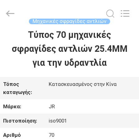
Hefei
Supseals
International
Trade
Μηχανικές σφραγίδες αντλιών
Co.,
Ltd..
Τύπος 70 μηχανικές
ΣΠΊΤΙ
All
Rights
σφραγίδες αντλιών 25.4MM
Reserved.
ΠΡΟΪΌΝΤΑ
για την υδραντλία
ΒΊΝΤΕΟ
Τόπος
Κατασκευασμένος στην Κίνα
καταγωγής:
ΠΕΡΊΠΟΥ
Μάρκα:
JR
ΕΜΕΊΣ
Πιστοποίηση:
iso9001
Αριθμό
70