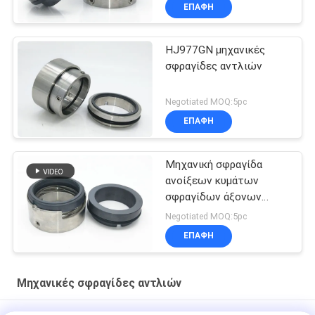
ΕΠΑΦΉ
HJ977GN μηχανικές
σφραγίδες αντλιών
Negotiated MOQ:5pc
ΕΠΑΦΉ
Μηχανική σφραγίδα
ανοίξεων κυμάτων
σφραγίδων άξονων
υδραντλιών σφραγίδων
Negotiated MOQ:5pc
M7N
ΕΠΑΦΉ
Μηχανικές σφραγίδες αντλιών