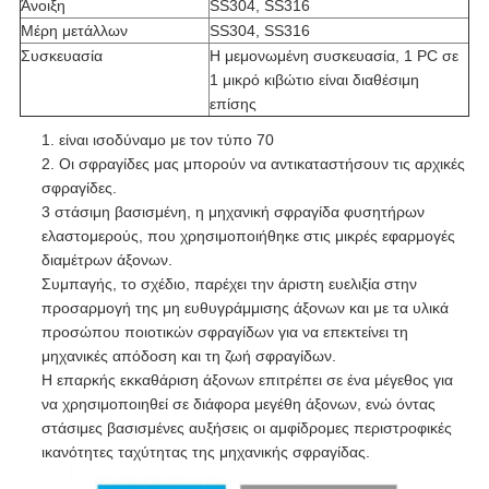
Άνοιξη
SS304, SS316
Μέρη μετάλλων
SS304, SS316
Συσκευασία
Η μεμονωμένη συσκευασία, 1 PC σε
1 μικρό κιβώτιο είναι διαθέσιμη
επίσης
1. είναι ισοδύναμο με τον τύπο 70
2. Οι σφραγίδες μας μπορούν να αντικαταστήσουν τις αρχικές
σφραγίδες.
3 στάσιμη βασισμένη, η μηχανική σφραγίδα φυσητήρων
ελαστομερούς, που χρησιμοποιήθηκε στις μικρές εφαρμογές
διαμέτρων άξονων.
Συμπαγής, το σχέδιο, παρέχει την άριστη ευελιξία στην
προσαρμογή της μη ευθυγράμμισης άξονων και με τα υλικά
προσώπου ποιοτικών σφραγίδων για να επεκτείνει τη
μηχανικές απόδοση και τη ζωή σφραγίδων.
Η επαρκής εκκαθάριση άξονων επιτρέπει σε ένα μέγεθος για
να χρησιμοποιηθεί σε διάφορα μεγέθη άξονων, ενώ όντας
στάσιμες βασισμένες αυξήσεις οι αμφίδρομες περιστροφικές
ικανότητες ταχύτητας της μηχανικής σφραγίδας.