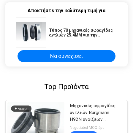
Αποκτήστε την καλύτερη τιμή για
Τύπος 70 μηχανικές σφραγίδες
αντλιών 25.4MM για την
υδραντλία
Να συνεχίσει
Top Προϊόντα
Μηχανικές σφραγίδες
αντλιών Burgmann
H92N ανοίξεων
κυμάτων
Negotiated MOQ:5pc