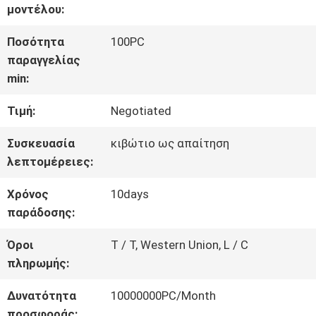
ΓΎΡΟΣ
μοντέλου:
ΕΡΓΟΣΤΑΣΊΩΝ
Ποσότητα
100PC
παραγγελίας
min:
ΠΟΙΟΤΙΚΌΣ
Τιμή:
Negotiated
ΈΛΕΓΧΟΣ
Συσκευασία
κιβώτιο ως απαίτηση
λεπτομέρειες:
ΜΑΣ
Χρόνος
10days
ΕΛΆΤΕ
παράδοσης:
ΣΕ
Όροι
T / T, Western Union, L / C
πληρωμής:
ΕΠΑΦΉ
Δυνατότητα
10000000PC/Month
ΜΕ
προσφοράς: