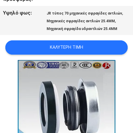
Υψηλό φως:
,
ΖΗΤΉΣΤΕ
JR τύπος 70 μηχανικές σφραγίδες αντλιών
,
Μηχανικές σφραγίδες αντλιών 25.4MM
ΈΝΑ
Μηχανική σφραγίδα υδραντλιών 25.4MM
ΑΠΌΣΠΑΣΜΑ
ΚΑΛΎΤΕΡΗ ΤΙΜΉ
SITEMAP
PRIVACY
POLICY