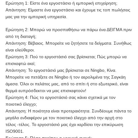
Ερώτηση 1: Είστε ένα εργοστάσιο ή εμπορική επιχείρηση;
Απάντηση: Είμαστε ένα εργοστάσιο και έχουμε τις τοπ πωλήσεις
μας για την εμπορική υπηρεσία.
Ερώτηση 2: Μπορώ να προσπαθήσω να πάρω ένα ΔΕΙΓΜΑ πριν
από τη διαταγή;
Απάντηση: Βέβαιος. Μπορείτε να ζητήσετε τα δείγματα. Συνήθως
είναι ελεύθεροι.
Ερώτηση 3: Πού το εργοστάσιό σας βρίσκεται; Πώς μπορώ να
επισκεφτώ εκεί;
Απάντηση: Το εργοστάσιό μας βρίσκεται σε Ningbo, Κίνα.
Μπορείτε να πετάξετε σε Ningbo ή τον αερολιμένα της Σαγκάη
άμεσα. Όλοι οι πελάτες μας, από το σπίτι ή στο εξωτερικό, είναι
θερμά ευπρόσδεκτοι να μας επισκεφτούν!
Ερώτηση 4: Πώς το εργοστάσιό σας κάνει σχετικά με τον
ποιοτικό έλεγχο;
Απάντηση: Η ποιότητα είναι προτεραιότητα. Συνδέουμε πάντα το
μεγάλο ενδιαφέρον με τον ποιοτικό έλεγχο από την αρχή στο
τέλος -τέλος. Το εργοστάσιό μας έχει κερδίσει την επικύρωση
ISO9001.
Ερώτηση 5: Πόσο περίπου η χρονική ανοχή;