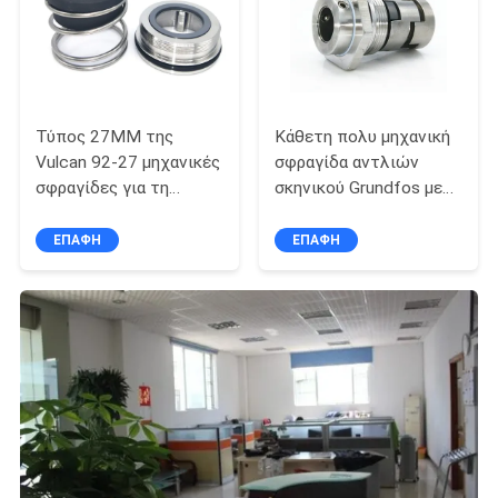
Τύπος 27MM της
Κάθετη πολυ μηχανική
Vulcan 92-27 μηχανικές
σφραγίδα αντλιών
σφραγίδες για τη
σκηνικού Grundfos με
σφραγίδα αντλιών
τη συμπεριφορά
σειράς LKH
ΕΠΑΦΉ
ΕΠΑΦΉ