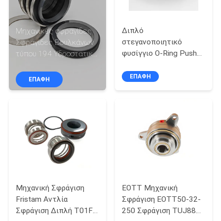
ΠΟΙΟΤΙΚΌΣ
Διπλό
Μηχανικές σφραγίδες
ΈΛΕΓΧΟΣ
στεγανοποιητικό
Σφραγίδες Βουλκάνων
φυσίγγιο O-Ring Pusher
τύπου 194 Υδροστατικά
Μηχανικό
καουτσούκ
ΜΑΣ
Στεγανοποιητικό
ΕΠΑΦΉ
ΕΠΑΦΉ
ΕΛΆΤΕ
Τύπος SAF John Crane
ΣΕ
ΕΠΑΦΉ
ΜΕ
ΖΗΤΉΣΤΕ
ΈΝΑ
Μηχανική Σφράγιση
EOTT Μηχανική
ΑΠΌΣΠΑΣΜΑ
Fristam Αντλία
Σφράγιση EOTT50-32-
Σφράγιση Διπλή T01F-
250 Σφράγιση TUJ88