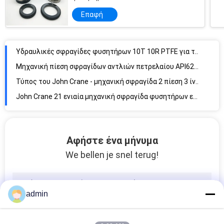
Επαφή
Υδραυλικές σφραγίδες φυσητήρων 10T 10R PTFE για τη βιομηχανική αντλία
Μηχανική πίεση σφραγίδων αντλιών πετρελαίου API628 7D λιγότερο 0.8bar
Τύπος του John Crane - μηχανική σφραγίδα 2 πίεση 3 ίντσας λιγότερη μηχανική σφραγίδα φυσητήρων ελαστομερούς 1bar
John Crane 21 ενιαία μηχανική σφραγίδα φυσητήρων ελαστομερούς σφραγίδων 0.5Inch ανοίξεων μηχανική
DIN24960 τύπος 24 μηχανική σφραγίδα τύπων φυσητήρων σφραγίδων άξονων υδραντλιών
350Psi πολλαπλάσιος τύπος 40 σφραγίδων ανοίξεων μηχανικός μηχανικές σφραγίδες της Vulcan
Αφήστε ένα μήνυμα
Τύπος 41 ενιαία μηχανική σφραγίδα αντλιών Hidrostal σφραγίδων αντλιών μηχανική
We bellen je snel terug!
Ελαστομερές 3/8» κεραμική σφραγίδα υδραντλιών σφραγίδων αντλιών μηχανική
Τύπος 67 μηχανική σφραγίδα σφραγίδων W07DM Aesseal άξονων μηχανική για την αντλία φυσητήρων
Roten 7k 68 μηχανικές σφραγίδες αντλιών για το καθαρό νερό
admin
14mm θιγμένη μηχανική σφραγίδα 848420090 παρέμβυσμα ελαίου αντλιών
Τύπος 70 μηχανικές σφραγίδες αντλιών 25.4MM για την υδραντλία