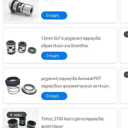
Επαφή
12mm GLF 6 μηχανική σφραγίδα
υδραντλιών για Grundfos
Επαφή
μηχανική σφραγίδα Aesseal P07
σφραγίδων φυγοκεντρικών αντλιών
9142mm
Επαφή
Τύπος 2100 λαστιχένια σφραγίδα
φυσητήρων