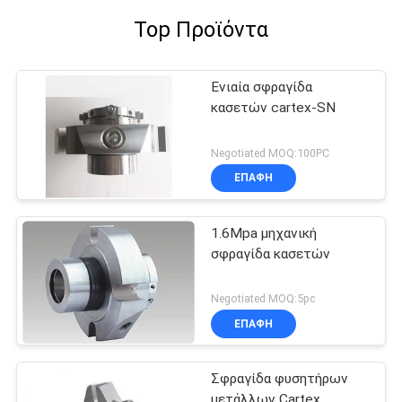
Top Προϊόντα
Ενιαία σφραγίδα
κασετών cartex-SN
Negotiated MOQ:100PC
ΕΠΑΦΉ
1.6Mpa μηχανική
σφραγίδα κασετών
Negotiated MOQ:5pc
ΕΠΑΦΉ
Σφραγίδα φυσητήρων
μετάλλων Cartex