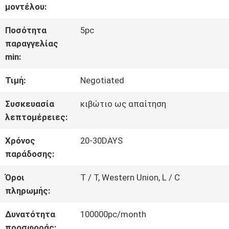
ΓΎΡΟΣ
μοντέλου:
ΕΡΓΟΣΤΑΣΊΩΝ
Ποσότητα
5pc
παραγγελίας
min:
ΠΟΙΟΤΙΚΌΣ
Τιμή:
Negotiated
ΈΛΕΓΧΟΣ
Συσκευασία
κιβώτιο ως απαίτηση
λεπτομέρειες:
ΜΑΣ
Χρόνος
20-30DAYS
ΕΛΆΤΕ
παράδοσης:
ΣΕ
Όροι
T / T, Western Union, L / C
πληρωμής:
ΕΠΑΦΉ
Δυνατότητα
100000pc/month
ΜΕ
προσφοράς: