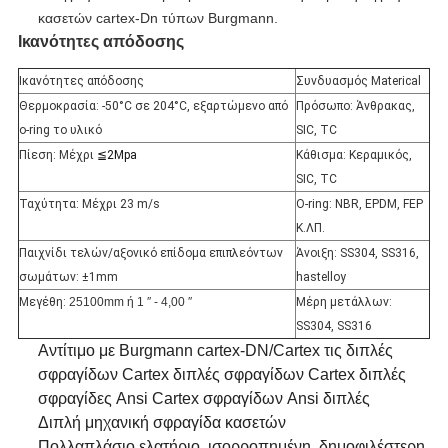
κασετών cartex-Dn τύπων Burgmann.
Ικανότητες απόδοσης
Ικανότητες απόδοσης
Συνδυασμός Materical
Θερμοκρασία: -50°C σε 204°C, εξαρτώμενο από
Πρόσωπο: Άνθρακας,
o-ring το υλικό
SIC, TC
Πίεση: Μέχρι
≦2Mpa
Κάθισμα: Κεραμικός,
SIC, TC
Ταχύτητα: Μέχρι 23 m/s
O-ring: NBR, EPDM, FEP
Κ.ΛΠ.
Παιχνίδι τελών/αξονικό επίδομα επιπλεόντων
Άνοιξη: SS304, SS316,
σωμάτων: ±1mm
hastelloy
Μεγέθη:
25100mm ή 1 ″ - 4,00 ″
Μέρη μετάλλων:
SS304, SS316
Αντίτιμο με Burgmann cartex-DN/Cartex τις διπλές
σφραγίδων Cartex διπλές σφραγίδων Cartex διπλές
σφραγίδες Ansi Cartex σφραγίδων Ansi διπλές
Διπλή μηχανική σφραγίδα κασετών
Πολλαπλάσιο ελατήριο, ισορροπημένη, δημοφιλέστερη