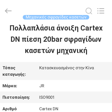
Hefei
Supseals
International
Trade
Μηχανικές σφραγίδες κασετών
Co.,
Ltd..
Πολλαπλάσια άνοιξη Cartex
ΣΠΊΤΙ
All
Rights
DN πίεση 20bar σφραγίδων
Reserved.
ΠΡΟΪΌΝΤΑ
κασετών μηχανική
ΒΊΝΤΕΟ
Τόπος
Κατασκευασμένος στην Κίνα
καταγωγής:
ΠΕΡΊΠΟΥ
Μάρκα:
JR
ΕΜΕΊΣ
Πιστοποίηση:
ISO9001
Αριθμό
Cartex DN