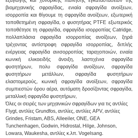
εξαγωγής και χονδρικής πώλησης εγκαταστάσεων της
βιομηχανικής σφραγίδας, ενιαία σφραγίδα ανοίξεων,
ισορροπία και θίγουμε τη σφραγίδα ανοίξεων, εξωτερική
τοποθετημένη σφραγίδα, ο φυσητήρας PTFE εξωτερικός
τοποθέτησε τη σφραγίδα, σφραγίδα ισορροπίας Catridge,
πολλαπλάσια σφραγίδα ισορροπίας ανοίξεων, ξηρά
τρέχοντας αντίστροφη σφραγίδα ισορροπίας, διπλής
ενέργειας σφραγίδα ανισορροπίας ταραχοποιών, ενιαία
κωνική ελικοειδής άνοιξη, λαστιχένια σφραγίδα
φυσητήρων, πολυ σφραγίδα ανοίξεων, σφραγίδα
φυσητήρων μετάλλων, σφραγίδα φυσητήρων
ελαστομερούς, κωνική σφραγίδα ανοίξεων, σφραγίδα
συμπιεστών όρου αέρα, αυτόματη δροσίζοντας σφραγίδα,
μεταλλική σφραγίδα φυσητήρων,
Όλες οι σειρές των μηχανικών σφραγίδων για τις αντλίες
Flygt, αντλίες Grundfos, αντλίες, αντλίες APV, αντλίες
Grindes, Fristam, ABS, Alleeiler, ΟΝΕ, GEA
Tunchenhagen, Godwin, Hidrostal, Hilge, Johnson,
Lowara, Waukesha, αντλίες κ.λπ. Vogelsang.