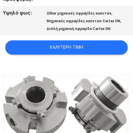
Υψηλό φως:
,
ΖΗΤΉΣΤΕ
20bar μηχανικές σφραγίδες κασετών
,
Μηχανικές σφραγίδες κασετών Cartex DN
ΈΝΑ
Διπλή μηχανική σφραγίδα Cartex DN
ΑΠΌΣΠΑΣΜΑ
ΚΑΛΎΤΕΡΗ ΤΙΜΉ
SITEMAP
PRIVACY
POLICY