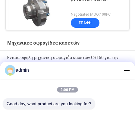
Negotiated MOQ:100PC
ΕΠΑΦΉ
Μηχανικές σφραγίδες κασετών
Ενιαία υψηλή μηχανική σφραγίδα κασετών CR150 για την
υδραντλία χρωμίου
admin
Μηχανικές σφραγίδες κασετών AES CDSA διπλές για τη
χημική αντλία
2:06 PM
μηχανική σφραγίδα σφραγίδων κασετών 25m/S AESSEAL
Good day, what product are you looking for?
DMSF διπλή
Λαϊκή κατηγορία
Όλα