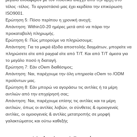
τέλος -τέλος. Το εργοστάσιό μας έχει κερδίσει την επικύρωση
ISO9001.
Ερώτηση 5: Πόσο περίπου η χρονική ανοχή;
Απάντηση: Within10-20 ημέρες μετά από να πάρει την
προκαταβολή πληρωμής.
Ερώτηση 6: Πώς μπορούμε να πληρώσουμε;
Απάντηση: Για τα μικρά έξοδα αποστολής δειγμάτων, μπορείτε να
πληρώσετε είτε από paypal είτε από T/T. Και από T/T άμεσα για
το μεγάλο ποσό η διαταγή.
Ερώτηση 7: Εάν cOem διαθέσιμος;
Απάντηση: Ναι, παρέχουμε την όλη υπηρεσία cOem το /ODM
προϊόντων μας.
Ερώτηση 8: Εάν μπορώ να αγοράσω τις αντλίες ή τα μέρη
αντλιών από την επιχείρησή σας;
Απάντηση: Ναι, παρέχουμε επίσης τις αντλίες και τα μέρη
αντλιών, όπως οι αντλίες λοβών, οι σύνθετες & ομοιογενείς
αντλίες, οι ομοιογενείς & αντλίες μετατροπής σε μορφή
γαλακτώματος και ούτω καθεξής