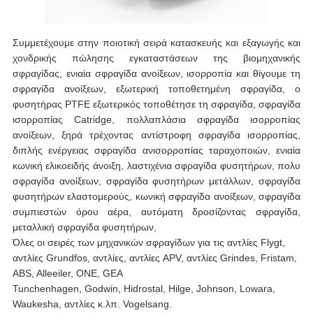
Συμμετέχουμε στην ποιοτική σειρά κατασκευής και εξαγωγής και
χονδρικής πώλησης εγκαταστάσεων της βιομηχανικής
σφραγίδας, ενιαία σφραγίδα ανοίξεων, ισορροπία και θίγουμε τη
σφραγίδα ανοίξεων, εξωτερική τοποθετημένη σφραγίδα, ο
φυσητήρας PTFE εξωτερικός τοποθέτησε τη σφραγίδα, σφραγίδα
ισορροπίας Catridge, πολλαπλάσια σφραγίδα ισορροπίας
ανοίξεων, ξηρά τρέχοντας αντίστροφη σφραγίδα ισορροπίας,
διπλής ενέργειας σφραγίδα ανισορροπίας ταραχοποιών, ενιαία
κωνική ελικοειδής άνοιξη, λαστιχένια σφραγίδα φυσητήρων, πολυ
σφραγίδα ανοίξεων, σφραγίδα φυσητήρων μετάλλων, σφραγίδα
φυσητήρων ελαστομερούς, κωνική σφραγίδα ανοίξεων, σφραγίδα
συμπιεστών όρου αέρα, αυτόματη δροσίζοντας σφραγίδα,
μεταλλική σφραγίδα φυσητήρων,
Όλες οι σειρές των μηχανικών σφραγίδων για τις αντλίες Flygt,
αντλίες Grundfos, αντλίες, αντλίες APV, αντλίες Grindes, Fristam,
ABS, Alleeiler, ΟΝΕ, GEA
Tunchenhagen, Godwin, Hidrostal, Hilge, Johnson, Lowara,
Waukesha, αντλίες κ.λπ. Vogelsang.