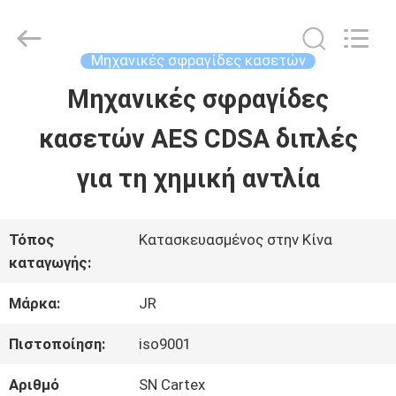
Hefei
Supseals
International
Trade
Μηχανικές σφραγίδες κασετών
Co.,
Ltd..
Μηχανικές σφραγίδες
ΣΠΊΤΙ
All
Rights
κασετών AES CDSA διπλές
Reserved.
ΠΡΟΪΌΝΤΑ
για τη χημική αντλία
ΒΊΝΤΕΟ
Τόπος
Κατασκευασμένος στην Κίνα
καταγωγής:
ΠΕΡΊΠΟΥ
Μάρκα:
JR
ΕΜΕΊΣ
Πιστοποίηση:
iso9001
Αριθμό
SN Cartex