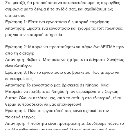
Στο μεταξύ, θα μπορούσαμε να κατασκευάσουμε τις σφραγίδες
σύμφωνα με το δείγμα ή το σχέδιό σας, και σχεδιάζουμε ως
αίτημά σας
Ερώτηση 1: Είστε ένα εργοστάσιο ή εμπορική επιχείρηση;
Απάντηση: Είμαστε ένα εργοστάσιο και έχουμε τις τοπ πωλήσεις
μας για την εμπορική υπηρεσία.
Ερώτηση 2: Μπορώ να προσπαθήσω να πάρω ένα ΔΕΙΓΜΑ πριν
από τη διαταγή;
Απάντηση: Βέβαιος. Μπορείτε να ζητήσετε τα δείγματα. Συνήθως
είναι ελεύθεροι.
Ερώτηση 3: Πού το εργοστάσιό σας βρίσκεται; Πώς μπορώ να
επισκεφτώ εκεί;
Απάντηση: Το εργοστάσιό μας βρίσκεται σε Ningbo, Κίνα.
Μπορείτε να πετάξετε σε Ningbo ή τον αερολιμένα της Σαγκάη
άμεσα. Όλοι οι πελάτες μας, από το σπίτι ή στο εξωτερικό, είναι
θερμά ευπρόσδεκτοι να μας επισκεφτούν!
Ερώτηση 4: Πώς το εργοστάσιό σας κάνει σχετικά με τον
ποιοτικό έλεγχο;
Απάντηση: Η ποιότητα είναι προτεραιότητα. Συνδέουμε πάντα το
μεγάλο ενδιαφέρον με τον ποιοτικό έλεγχο από την αρχή στο