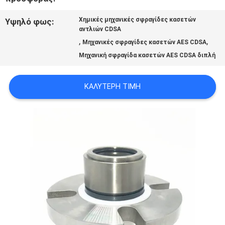
Χημικές μηχανικές σφραγίδες κασετών
Υψηλό φως:
ΖΗΤΉΣΤΕ
αντλιών CDSA
,
,
Μηχανικές σφραγίδες κασετών AES CDSA
ΈΝΑ
Μηχανική σφραγίδα κασετών AES CDSA διπλή
ΑΠΌΣΠΑΣΜΑ
ΚΑΛΎΤΕΡΗ ΤΙΜΉ
SITEMAP
PRIVACY
POLICY