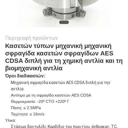
Περιγραφή προϊόντων
Κασετών τύπων μηχανική μηχανική
σφραγίδα κασετών σφραγίδων AES
CDSA διπλή για τη χημική αντλία και τη
βιομηχανική αντλία
Όροι διαδικασιών:
Μηχανική σφραγίδα κασετών AES CDSA διπλή για την
αντλία
Αντίτιμο με τη σφραγίδα κασετών AES CDSA
Θερμοκρασία: -20º CTO +220º Γ
Πίεση: ≤ 2.5MPa
Ταχύτητα: ≤ 16m/s
Υλικά:
Στάσιμο δαχτυλίδι: Καρβίδιο του πυριτίου, άνθρακας, TC,