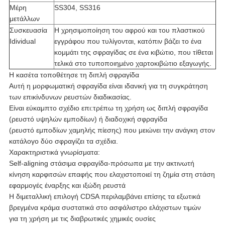
Μέρη
SS304, SS316
μετάλλων
Συσκευασία
Η χρησιμοποίηση του αφρού και του πλαστικού
Idividual
εγγράφου που τυλίγονται, κατόπιν βάζει το ένα
κομμάτι της σφραγίδας σε ένα κιβώτιο, που τίθεται
τελικά στο τυποποιημένο χαρτοκιβώτιο εξαγωγής.
Η κασέτα τοποθέτησε τη διπλή σφραγίδα
Αυτή η μορφωματική σφραγίδα είναι ιδανική για τη συγκράτηση
των επικίνδυνων ρευστών διαδικασίας.
Είναι εύκαμπτο σχέδιο επι:τρέπω τη χρήση ως διπλή σφραγίδα
(ρευστό υψηλών εμποδίων) ή διαδοχική σφραγίδα
(ρευστό εμποδίων χαμηλής πίεσης) που μειώνει την ανάγκη στον
κατάλογο δύο σφραγίζει τα σχέδια.
Χαρακτηριστικά γνωρίσματα:
Self-aligning στάσιμα σφραγίδα-πρόσωπα με την ακτινωτή
κίνηση καρφιτσών επαφής που ελαχιστοποιεί τη ζημία στη στάση
εφαρμογές έναρξης και ιξώδη ρευστά
Η διμεταλλική επιλογή CDSA περιλαμβάνει επίσης τα εξωτικά
βρεγμένα κράμα συστατικά στο ασφάλιστρο ελάχιστων τιμών
για τη χρήση με τις διαβρωτικές χημικές ουσίες