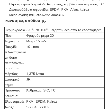
Περιστροφικό δαχτυλίδι: Άνθρακας, καρβίδιο του πυριτίου, TC
Δευτεροβάθμια σφραγίδα: EPDM, FKM, Afias, kalrez
Μέρη άνοιξη και μετάλλων: 304/316
Ικανότητες απόδοσης:
Θερμοκρασία
-20℃ σε 150℃, εξαρτώμενο από το ελαστομερές
Πίεση
Φραγμός μέχρι 20
Ταχύτητα
Μέχρι 15 m/s
Παιχνίδι
±0.1mm
τελών/αξονικό
επίδομα
επιπλεόντων
σωμάτων
Μέγεθος
1,375 ίντσα
Εμπορικό
JR
σήμα
Πρόσωπο
Άνθρακας, SIC, TC
Κάθισμα
Ελαστομερές
FKM, EPDM, Kalrez
Άνοιξη
SS304, SS316