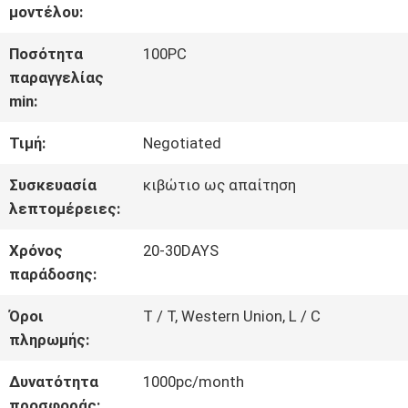
ΓΎΡΟΣ
μοντέλου:
ΕΡΓΟΣΤΑΣΊΩΝ
Ποσότητα
100PC
παραγγελίας
min:
ΠΟΙΟΤΙΚΌΣ
Τιμή:
Negotiated
ΈΛΕΓΧΟΣ
Συσκευασία
κιβώτιο ως απαίτηση
λεπτομέρειες:
ΜΑΣ
Χρόνος
20-30DAYS
ΕΛΆΤΕ
παράδοσης:
ΣΕ
Όροι
T / T, Western Union, L / C
πληρωμής:
ΕΠΑΦΉ
Δυνατότητα
1000pc/month
ΜΕ
προσφοράς: