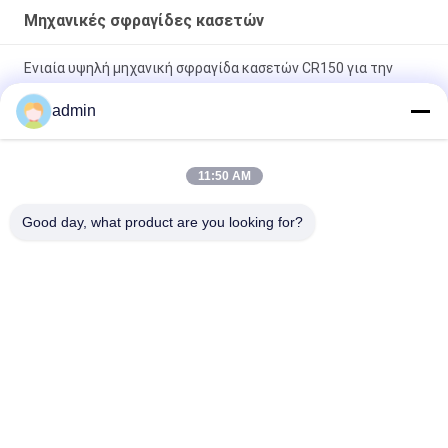
Μηχανικές σφραγίδες κασετών
Ενιαία υψηλή μηχανική σφραγίδα κασετών CR150 για την
υδραντλία χρωμίου
admin
Μηχανικές σφραγίδες κασετών AES CDSA διπλές για τη
χημική αντλία
11:50 AM
μηχανική σφραγίδα σφραγίδων κασετών 25m/S AESSEAL
Good day, what product are you looking for?
DMSF διπλή
Λαϊκή κατηγορία
Όλα
Μηχανικές 
Βιομηχανικές 
Σφραγίδες Αντλιών
Μηχανικές 
Σφραγίδες
Ενιαία Μηχανική 
Μηχανική Σφραγίδα 
Σφραγίδα Ανοίξεων
Αντλιών Grundfos