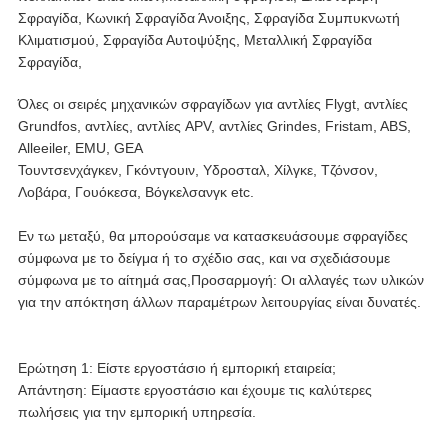
Σφραγίδα, Κωνική Σφραγίδα Άνοιξης, Σφραγίδα Συμπυκνωτή
Κλιματισμού, Σφραγίδα Αυτοψύξης, Μεταλλική Σφραγίδα
Σφραγίδα,
Όλες οι σειρές μηχανικών σφραγίδων για αντλίες Flygt, αντλίες
Grundfos, αντλίες, αντλίες APV, αντλίες Grindes, Fristam, ABS,
Alleeiler, EMU, GEA
Τουντσενχάγκεν, Γκόντγουιν, Υδροσταλ, Χίλγκε, Τζόνσον,
Λοβάρα, Γουόκεσα, Βόγκελσανγκ etc.
Εν τω μεταξύ, θα μπορούσαμε να κατασκευάσουμε σφραγίδες
σύμφωνα με το δείγμα ή το σχέδιο σας, και να σχεδιάσουμε
σύμφωνα με το αίτημά σας,
Προσαρμογή: Οι αλλαγές των υλικών
για την απόκτηση άλλων παραμέτρων λειτουργίας είναι δυνατές.
Ερώτηση 1: Είστε εργοστάσιο ή εμπορική εταιρεία;
Απάντηση: Είμαστε εργοστάσιο και έχουμε τις καλύτερες
πωλήσεις για την εμπορική υπηρεσία.