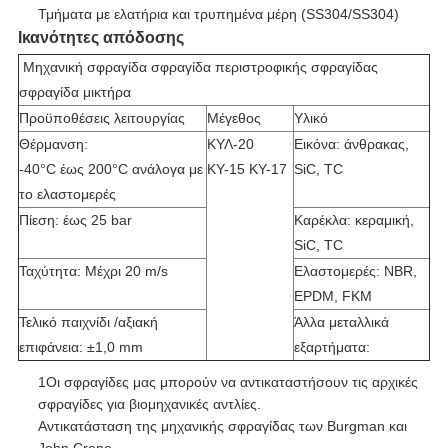
Τμήματα με ελατήρια και τρυπημένα μέρη (SS304/SS304)
Ικανότητες απόδοσης
Μηχανική σφραγίδα σφραγίδα περιστροφικής σφραγίδας
σφραγίδα μικτήρα
Προϋποθέσεις λειτουργίας
Μέγεθος
Υλικό
Θέρμανση:
ΚΥΛ-20
Εικόνα: άνθρακας,
-40°C έως 200°C ανάλογα με
ΚΥ-15 ΚΥ-17
SiC, TC
το ελαστομερές
Πίεση: έως 25 bar
Καρέκλα: κεραμική,
SiC, TC
Ταχύτητα: Μέχρι 20 m/s
Ελαστομερές: NBR,
EPDM, FKM
Τελικό παιχνίδι /αξιακή
Άλλα μεταλλικά
επιφάνεια: ±1,0 mm
εξαρτήματα:
1Οι σφραγίδες μας μπορούν να αντικαταστήσουν τις αρχικές
σφραγίδες για βιομηχανικές αντλίες.
Αντικατάσταση της μηχανικής σφραγίδας των Burgman και