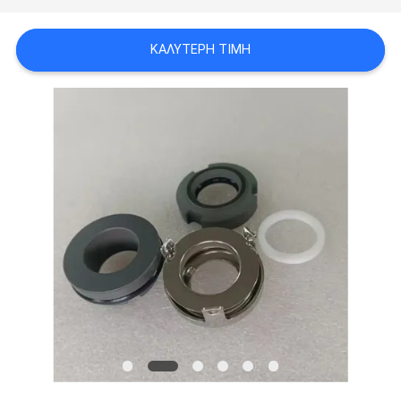
ΖΗΤΉΣΤΕ
ΚΑΛΎΤΕΡΗ ΤΙΜΉ
ΈΝΑ
ΑΠΌΣΠΑΣΜΑ
SITEMAP
PRIVACY
POLICY