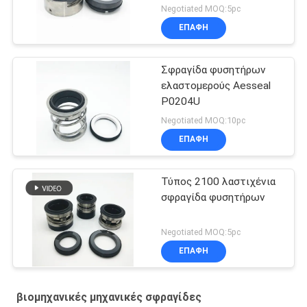
σφραγίδων ανοίξεων
Negotiated MOQ:5pc
κυμάτων αντλιών
ΕΠΑΦΉ
Σφραγίδα φυσητήρων
ελαστομερούς Aesseal
P0204U
Negotiated MOQ:10pc
ΕΠΑΦΉ
Τύπος 2100 λαστιχένια
σφραγίδα φυσητήρων
Negotiated MOQ:5pc
ΕΠΑΦΉ
βιομηχανικές μηχανικές σφραγίδες