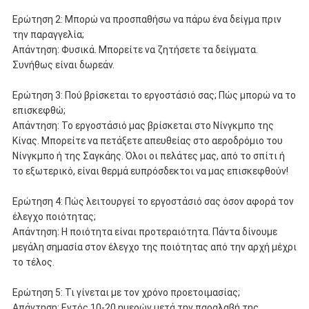
Ερώτηση 2: Μπορώ να προσπαθήσω να πάρω ένα δείγμα πριν
την παραγγελία;
Απάντηση: Φυσικά. Μπορείτε να ζητήσετε τα δείγματα.
Συνήθως είναι δωρεάν.
Ερώτηση 3: Πού βρίσκεται το εργοστάσιό σας; Πώς μπορώ να το
επισκεφθώ;
Απάντηση: Το εργοστάσιό μας βρίσκεται στο Νίνγκμπο της
Κίνας. Μπορείτε να πετάξετε απευθείας στο αεροδρόμιο του
Νίνγκμπο ή της Σαγκάης. Όλοι οι πελάτες μας, από το σπίτι ή
το εξωτερικό, είναι θερμά ευπρόσδεκτοι να μας επισκεφθούν!
Ερώτηση 4: Πώς λειτουργεί το εργοστάσιό σας όσον αφορά τον
έλεγχο ποιότητας;
Απάντηση: Η ποιότητα είναι προτεραιότητα. Πάντα δίνουμε
μεγάλη σημασία στον έλεγχο της ποιότητας από την αρχή μέχρι
το τέλος.
Ερώτηση 5: Τι γίνεται με τον χρόνο προετοιμασίας;
Απάντηση: Εντός 10-20 ημερών μετά την παραλαβή της