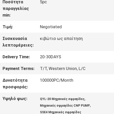
ΓΎΡΟΣ
Ποσότητα
5pc
παραγγελίας
ΕΡΓΟΣΤΑΣΊΩΝ
min:
Τιμή:
Negotiated
ΠΟΙΟΤΙΚΌΣ
Συσκευασία
κιβώτιο ως απαίτηση
ΈΛΕΓΧΟΣ
λεπτομέρειες:
Delivery Time:
20-30DAYS
ΜΑΣ
Payment Terms:
T/T, Western Union, L/C
ΕΛΆΤΕ
Δυνατότητα
100000PC/Month
ΣΕ
προσφοράς:
ΕΠΑΦΉ
Υψηλό φως:
,
QYL-20 Μηχανικές σφραγίδες
,
Μηχανικές σφραγίδες CNP PUMP
ΜΕ
SSE4 Μηχανικές σφραγίδες