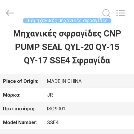
Hefei
Supseals
International
Trade
βιομηχανικές μηχανικές σφραγίδες
Co.,
Ltd..
Μηχανικές σφραγίδες CNP
ΣΠΊΤΙ
All
Rights
PUMP SEAL QYL-20 QY-15
Reserved.
ΠΡΟΪΌΝΤΑ
QY-17 SSE4 Σφραγίδα
ΒΊΝΤΕΟ
Place of Origin:
MADE IN CHINA
Μάρκα:
JR
ΠΕΡΊΠΟΥ
Πιστοποίηση:
ISO9001
ΕΜΕΊΣ
Model Number:
SSE4