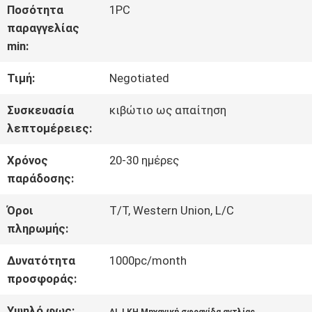
ΓΎΡΟΣ
Ποσότητα
1PC
παραγγελίας
ΕΡΓΟΣΤΑΣΊΩΝ
min:
Τιμή:
Negotiated
ΠΟΙΟΤΙΚΌΣ
Συσκευασία
κιβώτιο ως απαίτηση
ΈΛΕΓΧΟΣ
λεπτομέρειες:
Χρόνος
20-30 ημέρες
ΜΑΣ
παράδοσης:
ΕΛΆΤΕ
Όροι
T/T, Western Union, L/C
πληρωμής:
ΣΕ
Δυνατότητα
1000pc/month
ΕΠΑΦΉ
προσφοράς:
ΜΕ
Υψηλό φως:
,