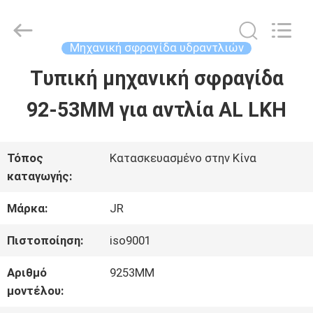
Hefei
Supseals
International
Trade
Μηχανική σφραγίδα υδραντλιών
Co.,
Ltd..
Τυπική μηχανική σφραγίδα
ΣΠΊΤΙ
All
Rights
92-53MM για αντλία AL LKH
Reserved.
ΠΡΟΪΌΝΤΑ
Τόπος
Κατασκευασμένο στην Κίνα
καταγωγής:
ΒΊΝΤΕΟ
Μάρκα:
JR
ΠΕΡΊΠΟΥ
Πιστοποίηση:
iso9001
ΕΜΕΊΣ
Αριθμό
9253MM
μοντέλου: