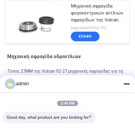
Μηχανική σφραγίδα
φυγοκεντρικών αντλιών
σφραγίδων της Vulcan
σφραγίδων υδραντλιών
Negotiated MOQ:1PC
9322MM
ΕΠΑΦΉ
Μηχανική σφραγίδα υδραντλιών
Τύπος 27MM της Vulcan 92-27 μηχανικές σφραγίδες για τη
σφραγίδα αντλιών σειράς LKH
admin
Διπλό πρόσωπο 92 35MM περιστροφική μηχανική σφραγίδα
για τη σφραγίδα υδραντλιών
2:49 PM
JR 9435MM μηχανικός ΤΎΠΟΣ 94 της VULCAN σφραγίδων
Good day, what product are you looking for?
υδραντλιών διπλή μηχανική σφραγίδα