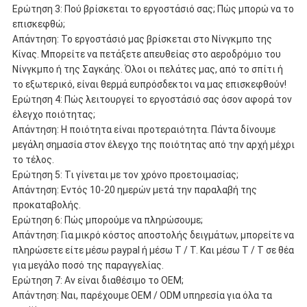
Ερώτηση 3: Πού βρίσκεται το εργοστάσιό σας; Πώς μπορώ να το
επισκεφθώ;
Απάντηση: Το εργοστάσιό μας βρίσκεται στο Νίνγκμπο της
Κίνας. Μπορείτε να πετάξετε απευθείας στο αεροδρόμιο του
Νίνγκμπο ή της Σαγκάης. Όλοι οι πελάτες μας, από το σπίτι ή
το εξωτερικό, είναι θερμά ευπρόσδεκτοι να μας επισκεφθούν!
Ερώτηση 4: Πώς λειτουργεί το εργοστάσιό σας όσον αφορά τον
έλεγχο ποιότητας;
Απάντηση: Η ποιότητα είναι προτεραιότητα. Πάντα δίνουμε
μεγάλη σημασία στον έλεγχο της ποιότητας από την αρχή μέχρι
το τέλος.
Ερώτηση 5: Τι γίνεται με τον χρόνο προετοιμασίας;
Απάντηση: Εντός 10-20 ημερών μετά την παραλαβή της
προκαταβολής.
Ερώτηση 6: Πώς μπορούμε να πληρώσουμε;
Απάντηση: Για μικρό κόστος αποστολής δειγμάτων, μπορείτε να
πληρώσετε είτε μέσω paypal ή μέσω T / T. Και μέσω T / T σε θέα
για μεγάλο ποσό της παραγγελίας.
Ερώτηση 7: Αν είναι διαθέσιμο το OEM;
Απάντηση: Ναι, παρέχουμε OEM / ODM υπηρεσία για όλα τα