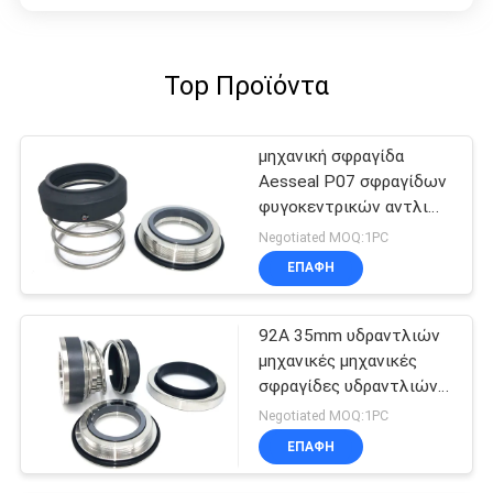
Top Προϊόντα
μηχανική σφραγίδα
Aesseal P07 σφραγίδων
φυγοκεντρικών αντλιών
9142mm
Negotiated MOQ:1PC
ΕΠΑΦΉ
92A 35mm υδραντλιών
μηχανικές μηχανικές
σφραγίδες υδραντλιών
προσώπου σφραγίδων
Negotiated MOQ:1PC
διπλές
ΕΠΑΦΉ