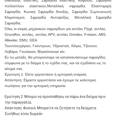
ελικοειδής ελαστική, Σφραγίδα ελαστικής κυψέλου, Σφραγίδα
πολλαπλών ελαστικών,Μεταλλική σφραγίδα, Ελαστομερή
Σφραγίδα, Κωνική Σφραγίδα Άνοιξης, Σφραγίδα Συμπυκνωτή
Κλιματισμού, Σφραγίδα Αυτοψύξης, Μεταλλική Σφραγίδα
Σφραγίδα,
Όλες οι σειρές μηχανικών σφραγίδων για αντλίες Flygt, αντλίες
Grundfos, αντλίες, αντλίες APV, αντλίες Grindes, Fristam, ABS,
Alleeiler, EMU, GEA
Τουντσενχάγκεν, Γκόντγουιν, Υδροσταλ, Χίλγκε, Τζόνσον,
Λοβάρα, Γουόκεσα, Βόγκελσανγκ etc.
Εν τω μεταξύ, θα μπορούσαμε να κατασκευάσουμε σφραγίδες
σύμφωνα με το δείγμα ή το σχέδιο σας, και να σχεδιάσει ως το
αίτημά σας
Ερώτηση 1: Είστε εργοστάσιο ή εμπορική εταιρεία;
Απάντηση: Είμαστε εργοστάσιο και έχουμε τις καλύτερες
πωλήσεις για την εμπορική υπηρεσία.
Ερώτηση 2: Μπορώ να προσπαθήσω να πάρω ένα δείγμα πριν
την παραγγελία;
Απάντηση: Φυσικά. Μπορείτε να ζητήσετε τα δείγματα.
Συνήθως είναι δωρεάν.