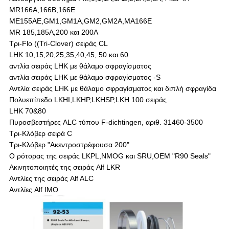
MR166A,166B,166E
ME155AE,GM1,GM1A,GM2,GM2A,MA166E
MR 185,185A,200 και 200A
Τρι-Flo ((Tri-Clover) σειράς CL
LHK 10,15,20,25,35,40,45, 50 και 60
αντλία σειράς LHK με θάλαμο σφραγίσματος
αντλία σειράς LHK με θάλαμο σφραγίσματος -S
Αντλία σειράς LHK με θάλαμο σφραγίσματος και διπλή σφραγίδα
Πολυεπίπεδο LKHI,LKHP,LKHSP,LKH 100 σειράς
LHK 70&80
Πυροσβεστήρες ALC τύπου F-dichtingen, αριθ. 31460-3500
Τρι-Κλόβερ σειρά C
Τρι-Κλόβερ "Ακεντροστρέφουσα 200"
Ο ρότορας της σειράς LKPL,NMOG και SRU,OEM "R90 Seals"
Ακινητοποιητές της σειράς Alf LKR
Αντλίες της σειράς Alf ALC
Αντλίες Alf IMO