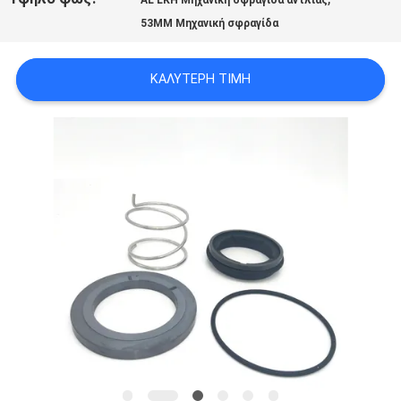
AL LKH Μηχανική σφραγίδα αντλίας
53MM Μηχανική σφραγίδα
ΖΗΤΉΣΤΕ
ΚΑΛΎΤΕΡΗ ΤΙΜΉ
ΈΝΑ
ΑΠΌΣΠΑΣΜΑ
SITEMAP
PRIVACY
POLICY