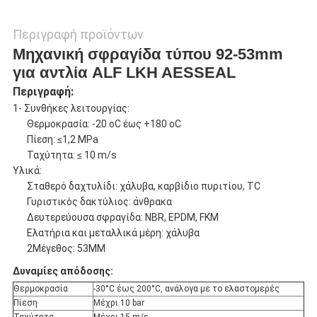
Περιγραφή προϊόντων
Μηχανική σφραγίδα τύπου 92-53mm
για αντλία ALF LKH AESSEAL
Περιγραφή:
1- Συνθήκες λειτουργίας:
Θερμοκρασία: -20 oC έως +180 oC
Πίεση: ≤1,2 MPa
Ταχύτητα: ≤ 10 m/s
Υλικά:
Σταθερό δαχτυλίδι: χάλυβα, καρβίδιο πυριτίου, TC
Γυριστικός δακτύλιος: άνθρακα
Δευτερεύουσα σφραγίδα: NBR, EPDM, FKM
Ελατήρια και μεταλλικά μέρη: χάλυβα
2Μέγεθος: 53MM
Δυναμίες απόδοσης:
Θερμοκρασία
-30°C έως 200°C, ανάλογα με το ελαστομερές
Πίεση
Μέχρι 10 bar