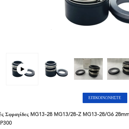
ΕΠΙΚΟΙΝΩΝΉΣΤΕ
ές Σφραγίδες MG13-28 MG13/28-Z MG13-28/G6 28mm Μ
TP300