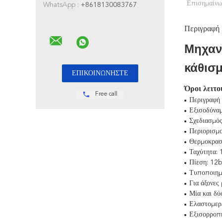
Επισημαίνω
WhatsApp :
+8618130083767
Περιγραφή
Μηχαν
κάθισμ
Όροι λειτο
Free call
Περιγραφή 
Εξισοδύνα
Σχεδιασμό
Περιορισμο
Θερμοκρασ
Ταχύτητα: 
Πίεση: 12b
Τυποποιημ
Για άξονες
Μία και δύ
Ελαστομερ
Εξισορροπ