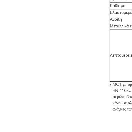
Καθίσμα
Ελαστομερέ
Άνοιξη
Μεταλλικά 
Λεπτομέρει
MG1 μπορε
HN 410SU κ
περιλαμβάν
κάνουμε αλ
ανάγκες τω