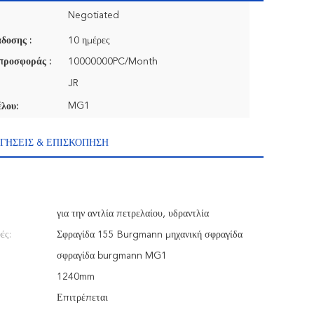
Negotiated
δοσης :
10 ημέρες
προσφοράς :
10000000PC/Month
JR
MG1
λου:
ΓΉΣΕΙΣ & ΕΠΙΣΚΌΠΗΣΗ
για την αντλία πετρελαίου, υδραντλία
ές:
Σφραγίδα 155 Burgmann μηχανική σφραγίδα
σφραγίδα burgmann MG1
1240mm
Επιτρέπεται