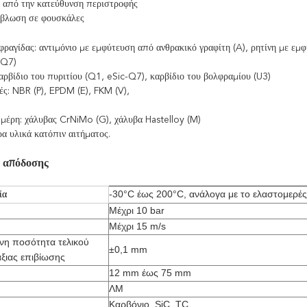
 από την κατεύθυνση περιστροφής
έβλωση σε φουσκάλες
φραγίδας: αντιμόνιο με εμφύτευση από ανθρακικό γραφίτη (A), ρητίνη με εμφ
-Q7)
αρβίδιο του πυριτίου (Q1, eSic-Q7), καρβίδιο του βολφραμίου (U3)
ς: NBR (P), EPDM (E), FKM (V),
μέρη: χάλυβας CrNiMo (G), χάλυβα Hastelloy (M)
α υλικά κατόπιν αιτήματος.
ς απόδοσης
-30°C έως 200°C, ανάλογα με το ελαστομερές
ία
Μέχρι 10 bar
Μέχρι 15 m/s
νη ποσότητα τελικού
±0,1 mm
άξιας επιβίωσης
12 mm έως 75 mm
ΛΜ
Καρβόνιο, SiC, TC