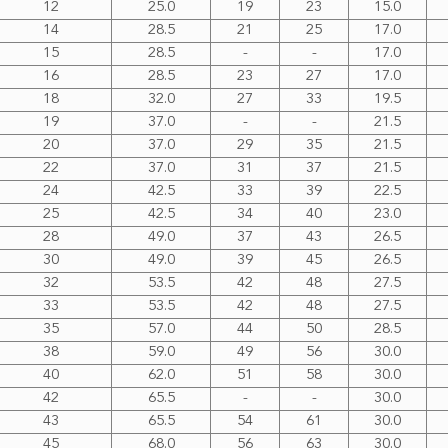
12
25.0
19
23
15.0
14
28.5
21
25
17.0
15
28.5
-
-
17.0
16
28.5
23
27
17.0
18
32.0
27
33
19.5
19
37.0
-
-
21.5
20
37.0
29
35
21.5
22
37.0
31
37
21.5
24
42.5
33
39
22.5
25
42.5
34
40
23.0
28
49.0
37
43
26.5
30
49.0
39
45
26.5
32
53.5
42
48
27.5
33
53.5
42
48
27.5
35
57.0
44
50
28.5
38
59.0
49
56
30.0
40
62.0
51
58
30.0
42
65.5
-
-
30.0
43
65.5
54
61
30.0
45
68.0
56
63
30.0