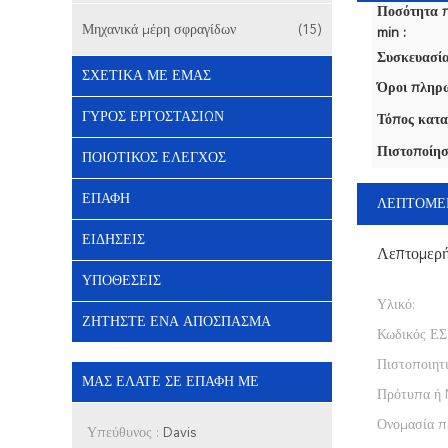
Ποσότητα 
Μηχανικά μέρη σφραγίδων
(15)
min :
Συσκευασία
ΣΧΕΤΙΚΆ ΜΕ ΕΜΆΣ
Όροι πληρω
ΓΎΡΟΣ ΕΡΓΟΣΤΑΣΊΩΝ
Τόπος κατα
Πιστοποίησ
ΠΟΙΟΤΙΚΌΣ ΈΛΕΓΧΟΣ
ΕΠΑΦΉ
ΛΕΠΤΟΜΕ
ΕΙΔΉΣΕΙΣ
Λεπτομερ
ΥΠΟΘΈΣΕΙΣ
Υλικό:
ΖΗΤΉΣΤΕ ΈΝΑ ΑΠΌΣΠΑΣΜΑ
Κωδικός ΕΣ
Πιστοποιητι
ΜΑΣ ΕΛΆΤΕ ΣΕ ΕΠΑΦΉ ΜΕ
Πρότυπα ή 
Ονομασία π
Υπεύθυνος :
Davis