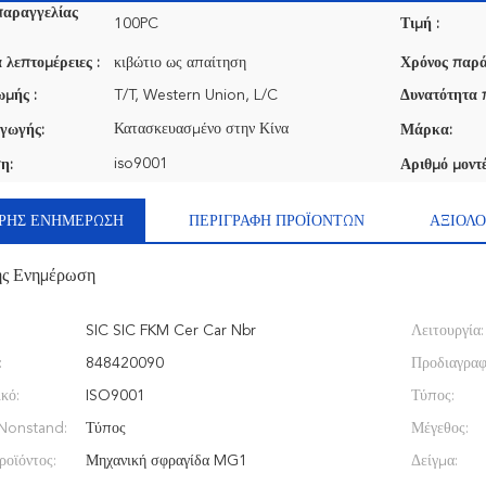
παραγγελίας
100PC
Τιμή :
 λεπτομέρειες :
κιβώτιο ως απαίτηση
Χρόνος παρά
μής :
T/T, Western Union, L/C
Δυνατότητα 
Κατασκευασμένο στην Κίνα
γωγής:
Μάρκα:
iso9001
η:
Αριθμό μοντέ
ΡΉΣ ΕΝΗΜΈΡΩΣΗ
ΠΕΡΙΓΡΑΦΉ ΠΡΟΪΌΝΤΩΝ
ΑΞΙΟΛΟ
ής Ενημέρωση
SIC SIC FKM Cer Car Nbr
Λειτουργία:
:
848420090
Προδιαγραφ
κό:
ISO9001
Τύπος:
Nonstand:
Τύπος
Μέγεθος:
ροϊόντος:
Μηχανική σφραγίδα MG1
Δείγμα: