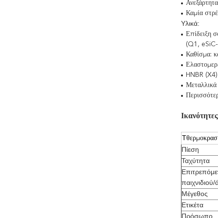
Ανεξάρτητα
Καμία στρ
Υλικά:
Επίδειξη σ
(Q1, eSiC
Καθίσμα: κ
Ελαστομερέ
HNBR (X4)
Μεταλλικά 
Περισσότερ
Ικανότητε
Τ
θερμοκρασ
Πίεση
Ταχύτητα
Επιτρεπόμε
παιχνιδιού/
Μέγεθος
Ετικέτα
Πρόσωπο