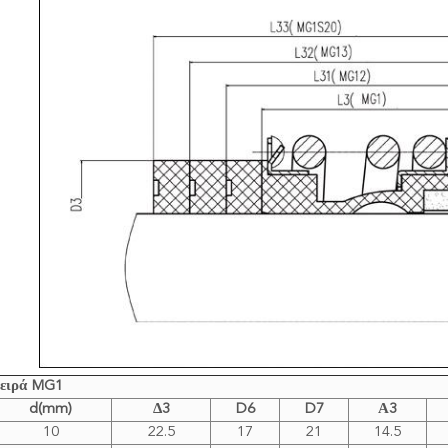
ειρά MG1
d(mm)
Δ3
D6
D7
Α3
10
22.5
17
21
14.5