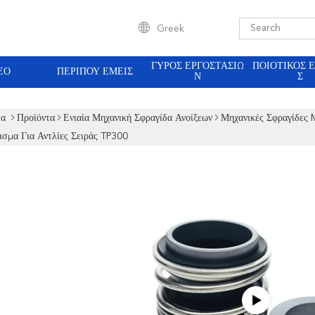
Greek
ΓΎΡΟΣ ΕΡΓΟΣΤΑΣΊΩ
ΠΟΙΟΤΙΚΌΣ 
ΕΟ
ΠΕΡΊΠΟΥ ΕΜΕΊΣ
Ν
Σ
δα
Προϊόντα
Ενιαία Μηχανική Σφραγίδα Ανοίξεων
Μηχανικές Σφραγίδ
ισμα Για Αντλίες Σειράς TP300