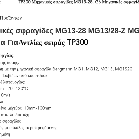
:
TP300 Μηχανικές σφραγίδες MG13-28
,
G6 Μηχανικές σφραγί
 Προϊόντων
ικές σφραγίδες MG13-28 MG13/28-Z MG
α Για
Αντλίες σειράς TP300
υργίας:
της δομής:
μη με την μηχανική σφραγίδα Bergmann MG1, MG12, MG13, MG1S20
ς βαλβίδων από καουτσούκ
ί λειτουργίας:
ία: -20--120°C
10m/s
ar
ένο μέγεθος: 10mm-100mm
 με απλή διάταξη
ο σφραγίδες
ές φουσκάλες περιστρεφόμενες
ημένη