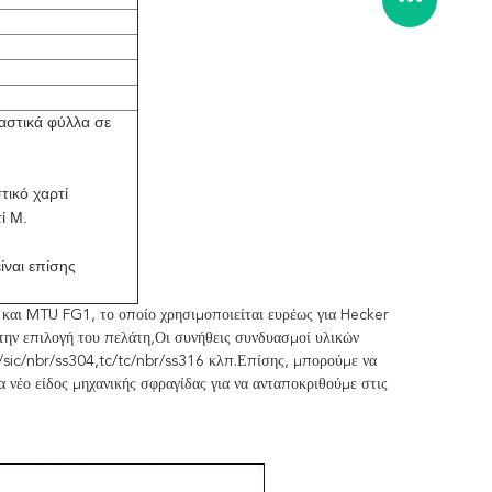
στικά φύλλα σε
ικό χαρτί
ί M.
ίναι επίσης
MTU FG1, το οποίο χρησιμοποιείται ευρέως για Hecker
την επιλογή του πελάτη,Οι συνήθεις συνδυασμοί υλικών
/sic/nbr/ss304,tc/tc/nbr/ss316 κλπ.Επίσης, μπορούμε να
 νέο είδος μηχανικής σφραγίδας για να ανταποκριθούμε στις