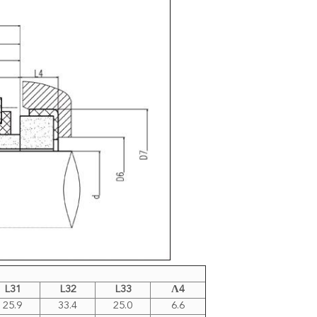
L31
L32
L33
Λ4
25.9
33.4
25.0
6.6