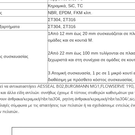
Κηραμικά, SiC, TC
ς
NBR, EPDM, FKM κλπ.
ΣΤ304, ΣΤ316
εξαρτήματα
ΣΤ304, ΣΤ316
1Από 12 mm έως 20 mm συσκευάζεται σε πλα
ομάδες και σε κουτιά M.
2Από 22 mm έως 100 mm τυλίγονται σε πλαστ
ες συσκευασίας
ξεχωριστά και στη συνέχεια σε ομάδες σε κουτ
3.Ατομική συσκευασία, 1 pc σε 1 μικρό κουτί ε
διαθέσιμη με πρόσθετο κόστος συσκευασίας.
ί να αντικαταστήσει AESSEAL B02,BURGMANN MG1,FLOWSERVE 190, και 
αι άλλα είδη αντλιών. συνήθως έχουμε 4 τύπους σταθερών καθισμάτων για 
ουν άνθρακα/κεραμική/nbr/ss304, ρητίνη άνθρακα/κεραμική/nbr/ss304/,sic
λαγές σύμφωνα με τις απαιτήσεις των πελατών ή να σχεδιάσουμε εντελώς ένα
ν πελατών..