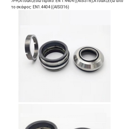
7PH,Ατσάλι,Εσωτερικό: EN 1.4404 ((AISI316),Ατσάλι,Εξω από
το σκάφος: EN1.4404 ((AISI316)