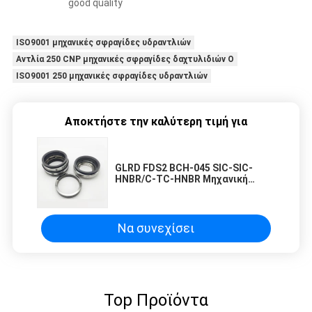
good quality
ISO9001 μηχανικές σφραγίδες υδραντλιών
Αντλία 250 CNP μηχανικές σφραγίδες δαχτυλιδιών Ο
ISO9001 250 μηχανικές σφραγίδες υδραντλιών
Αποκτήστε την καλύτερη τιμή για
GLRD FDS2 BCH-045 SIC-SIC-
HNBR/C-TC-HNBR Μηχανική
σφραγίδα για την αντλία διπλής
βίδες Fristam Fds
Να συνεχίσει
Top Προϊόντα