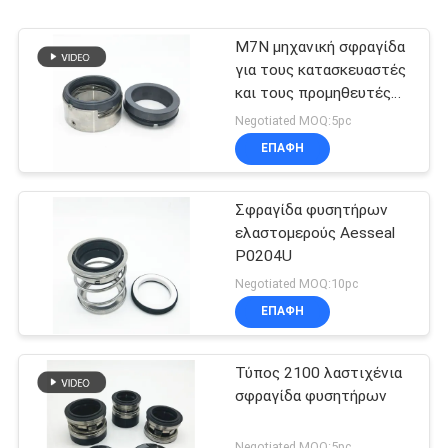
M7N μηχανική σφραγίδα
για τους κατασκευαστές
και τους προμηθευτές
σφραγίδων ανοίξεων
Negotiated MOQ:5pc
κυμάτων αντλιών
ΕΠΑΦΉ
Σφραγίδα φυσητήρων
ελαστομερούς Aesseal
P0204U
Negotiated MOQ:10pc
ΕΠΑΦΉ
Τύπος 2100 λαστιχένια
σφραγίδα φυσητήρων
Negotiated MOQ:5pc