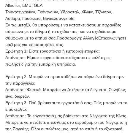
Alleeiler, EMU, GEA
Τουντσενχάγκεν, Γκόντγουιν, Υδροσταλ, Χίλγκε, Τζόνσον,
Λοβάρα, Γουόκεσα, Βόγκελσανγκ etc.
Εν τω μεταξύ, θα μπορούσαμε να κατασκευάσουμε σφραγίδες
σύμφωνα με το δείγμα ή το σχέδιο σας, και να σχεδιάσουμε
σύμφωνα με το αίτημά σας,
Προσαρμογή: Αλλαγές
Επικοινωνήστε
μαζί μας για τις απαιτήσεις σας.
Ερώτηση 1: Είστε εργοστάσιο ή εμπορική εταιρεία;
Απάντηση: Είμαστε εργοστάσιο και έχουμε τις καλύτερες
πωλήσεις για την εμπορική υπηρεσία.
Ερώτηση 2: Μπορώ να προσπαθήσω να πάρω ένα δείγμα πριν
την παραγγελία;
Απάντηση: Φυσικά. Μπορείτε να ζητήσετε τα δείγματα. Συνήθως
είναι δωρεάν.
Ερώτηση 3: Πού βρίσκεται το εργοστάσιό σας; Πώς μπορώ να το
επισκεφθώ;
Απάντηση: Το εργοστάσιό μας βρίσκεται στο Νίνγκμπο της Κίνας.
Μπορείτε να πετάξετε απευθείας στο αεροδρόμιο του Νίνγκμπο ή
της Σαγκάης. Όλοι οι πελάτες μας, από το σπίτι ή το εξωτερικό,