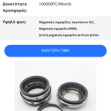
Δυνατότητα
100000PC/Month
προσφοράς:
ΖΗΤΉΣΤΕ
Υψηλό φως:
,
ΈΝΑ
Μηχανικές σφραγίδες προσώπου SIC
,
Μηχανική σφραγίδα HNBR
ΑΠΌΣΠΑΣΜΑ
Διπλή μηχανική σφραγίδα αντλιών βιδών
ΚΑΛΎΤΕΡΗ ΤΙΜΉ
SITEMAP
PRIVACY
POLICY