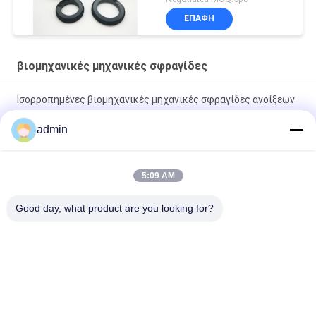
ΕΠΑΦΉ
βιομηχανικές μηχανικές σφραγίδες
Ισορροπημένες βιομηχανικές μηχανικές σφραγίδες ανοίξεων
H7N κυμάτων με το δαχτυλίδι Ο
admin
Ενιαία μηχανική ταχύτητα σφραγίδων ανοίξεων 68E κυμάτων
λιγότερο 25m/S
5:09 AM
μηχανική σφραγίδα ανοίξεων κυμάτων σφραγίδων άξονων
Good day, what product are you looking for?
18m/S 68D βιομηχανική
Λαϊκή κατηγορία
Όλα
Μηχανικές 
Βιομηχανικές 