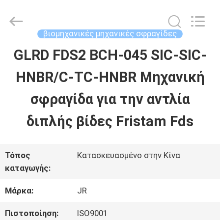
Hefei
Supseals
International
Trade
βιομηχανικές μηχανικές σφραγίδες
Co.,
Ltd..
GLRD FDS2 BCH-045 SIC-SIC-
ΣΠΊΤΙ
All
Rights
HNBR/C-TC-HNBR Μηχανική
Reserved.
ΠΡΟΪΌΝΤΑ
σφραγίδα για την αντλία
διπλής βίδες Fristam Fds
ΒΊΝΤΕΟ
Τόπος
Κατασκευασμένο στην Κίνα
ΠΕΡΊΠΟΥ
καταγωγής:
ΕΜΕΊΣ
Μάρκα:
JR
Πιστοποίηση:
ISO9001