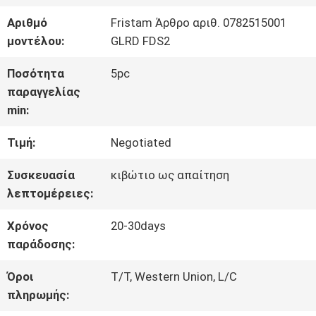
ΓΎΡΟΣ
Αριθμό
Fristam Άρθρο αριθ. 0782515001
ΕΡΓΟΣΤΑΣΊΩΝ
μοντέλου:
GLRD FDS2
Ποσότητα
5pc
ΠΟΙΟΤΙΚΌΣ
παραγγελίας
min:
ΈΛΕΓΧΟΣ
Τιμή:
Negotiated
ΜΑΣ
Συσκευασία
κιβώτιο ως απαίτηση
λεπτομέρειες:
ΕΛΆΤΕ
Χρόνος
20-30days
ΣΕ
παράδοσης:
ΕΠΑΦΉ
Όροι
T/T, Western Union, L/C
πληρωμής:
ΜΕ