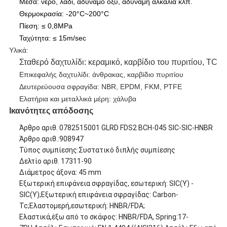
Μέσα: νερό, λάδι, αδύναμο οξύ, αδύναμη αλκαλία κλπ.
Θερμοκρασία: -20°C~200°C
Πίεση: ≤ 0,8MPa
Ταχύτητα: ≤ 15m/sec
Υλικά:
Σταθερό δαχτυλίδι: κεραμικό, καρβίδιο του πυριτίου, TC
Επικεφαλής δαχτυλίδι: άνθρακας, καρβίδιο πυριτίου
Δευτερεύουσα σφραγίδα: NBR, EPDM, FKM, PTFE
Ελατήρια και μεταλλικά μέρη: χάλυβα
Ικανότητες απόδοσης
Άρθρο αριθ. 0782515001 GLRD FDS2 BCH-045 SIC-SIC-HNBR
Άρθρο αριθ.:908947
Τύπος συμπίεσης:Συστατικό διπλής συμπίεσης
Δελτίο αριθ. 17311-90
Διάμετρος άξονα: 45 mm
Εξωτερική επιφάνεια σφραγίδας, εσωτερική: SIC(Y) -
SIC(Y);Εξωτερική επιφάνεια σφραγίδας: Carbon-
Tc;Ελαστομερή,εσωτερική: HNBR/FDA;
Ελαστικά,έξω από το σκάφος: HNBR/FDA, Spring:17-