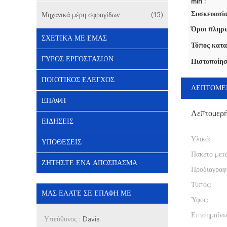
min :
Συσκευασία
Μηχανικά μέρη σφραγίδων
(15)
Όροι πληρω
ΣΧΕΤΙΚΆ ΜΕ ΕΜΆΣ
Τόπος κατα
ΓΎΡΟΣ ΕΡΓΟΣΤΑΣΊΩΝ
Πιστοποίησ
ΠΟΙΟΤΙΚΌΣ ΈΛΕΓΧΟΣ
ΛΕΠΤΟΜΕ
ΕΠΑΦΉ
Λεπτομερ
ΕΙΔΉΣΕΙΣ
Υλικό:
ΥΠΟΘΈΣΕΙΣ
Πακέτο μετ
ΖΗΤΉΣΤΕ ΈΝΑ ΑΠΌΣΠΑΣΜΑ
Προδιαγραφ
Τύπος:
ΜΑΣ ΕΛΆΤΕ ΣΕ ΕΠΑΦΉ ΜΕ
Ύφος:
Επισημαίνω
Υπεύθυνος :
Davis