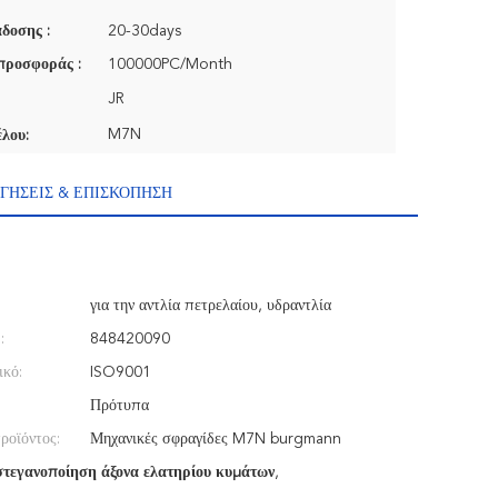
δοσης :
20-30days
προσφοράς :
100000PC/Month
JR
M7N
λου:
ΓΉΣΕΙΣ & ΕΠΙΣΚΌΠΗΣΗ
για την αντλία πετρελαίου, υδραντλία
:
848420090
ικό:
ISO9001
Πρότυπα
ροϊόντος:
Μηχανικές σφραγίδες M7N burgmann
στεγανοποίηση άξονα ελατηρίου κυμάτων
,