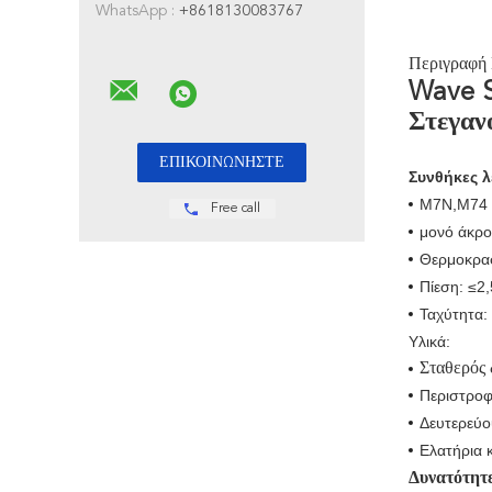
WhatsApp :
+8618130083767
Περιγραφή
Wave S
Στεγαν
Συνθήκες λ
M7N,M74 Μ
Free call
μονό άκρο
Θερμοκρασ
Πίεση: ≤2
Ταχύτητα:
Υλικά:
Σταθερός 
Περιστροφ
Δευτερεύ
Ελατήρια 
Δυνατότητ