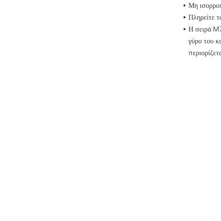
Μη ισορρο
Πληρείτε 
Η σειρά M7
γύρο του κ
περιορίζετ