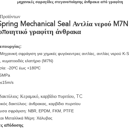
μηχανικές σφραγίδες στεγανοποίησης άνθρακα από γραφίτη
 Προϊόντων
pring Mechanical Seal Αντλία νερού M7N
οποιητικό γραφίτη άνθρακα
ειτουργίας:
ηχανική σφράγιση για χημικές φυγόκεντρες αντλίες, αντλίες νερού K-
, κυματοειδές ελατήριο (M7N)
ία: -20ºC έως +180ºC
,5MPa
 ≤15m/s
δακτύλιος: Κεραμικό, καρβίδιο πυριτίου, TC
ικός δακτύλιος: άνθρακας, καρβίδιο πυριτίου
ουσα σφράγιση: NBR, EPDM, FKM, PTFE
και Μεταλλικά Μέρη: Χάλυβας
ες απόδοσης