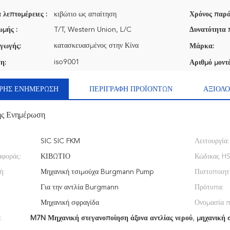
 λεπτομέρειες :
κιβώτιο ως απαίτηση
Χρόνος παρά
μής :
T/T, Western Union, L/C
Δυνατότητα 
κατασκευασμένος στην Κίνα
γωγής:
Μάρκα:
iso9001
η:
Αριθμό μοντέ
ΡΉΣ ΕΝΗΜΈΡΩΣΗ
ΠΕΡΙΓΡΑΦΉ ΠΡΟΪΌΝΤΩΝ
ΑΞΙΟΛΟ
ής Ενημέρωση
SIC SIC FKM
Λειτουργία:
αφοράς:
ΚΙΒΩΤΙΟ
Κώδικας HS
ή:
Μηχανική τσιμούχα Burgmann Pump
Πιστοποιητ
Για την αντλία Burgmann
Πρότυπα:
Μηχανική σφραγίδα
Ονομασία π
:
M7N Μηχανική στεγανοποίηση άξονα αντλίας νερού
,
μηχανική 