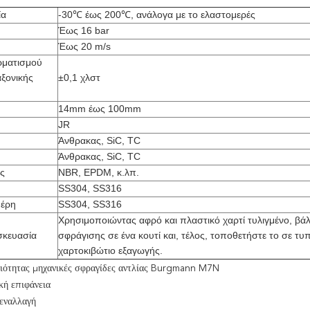
ία
-30℃ έως 200℃, ανάλογα με το ελαστομερές
Έως 16 bar
Έως 20 m/s
ρματισμού
αξονικής
±0,1 χλστ
14mm έως 100mm
JR
Άνθρακας, SiC, TC
Άνθρακας, SiC, TC
ς
NBR, EPDM, κ.λπ.
SS304, SS316
μέρη
SS304, SS316
Χρησιμοποιώντας αφρό και πλαστικό χαρτί τυλιγμένο, βάλ
σκευασία
σφράγισης σε ένα κουτί και, τέλος, τοποθετήστε το σε τ
χαρτοκιβώτιο εξαγωγής.
ιότητας μηχανικές σφραγίδες αντλίας Burgmann M7N
ική επιφάνεια
εναλλαγή