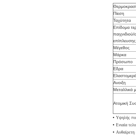
Θερμοκρασ
Πίεση
Ταχύτητα
Επίδομα τε
παιχνιδιού/
επίπλευσης
Μέγεθος
Μάρκα
Πρόσωπο
Εδρα
Ελαστομερέ
Ανοιξη
Μεταλλικά 
Ατομική Συ
Υψηλής πο
Ενιαία τελ
Αυθαίρετη 