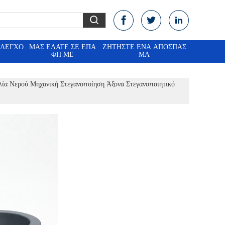
ΈΛΕΓΧΟ
ΜΑΣ ΕΛΆΤΕ ΣΕ ΕΠΑ
ΖΗΤΉΣΤΕ ΈΝΑ ΑΠΌΣΠΑΣ
ΦΉ ΜΕ
ΜΑ
α Νερού Μηχανική Στεγανοποίηση Άξονα Στεγανοποιητικό