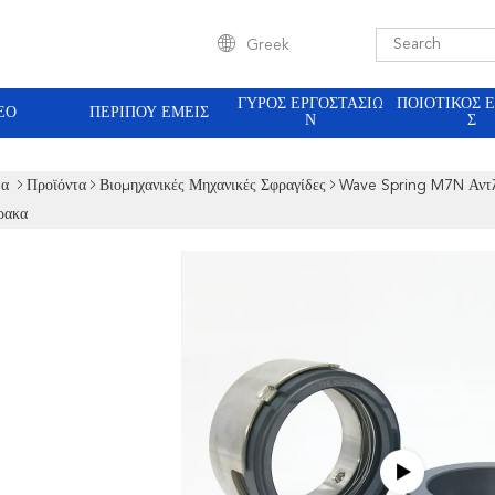
Greek
ΓΎΡΟΣ ΕΡΓΟΣΤΑΣΊΩ
ΠΟΙΟΤΙΚΌΣ 
ΕΟ
ΠΕΡΊΠΟΥ ΕΜΕΊΣ
Ν
Σ
δα
Προϊόντα
Βιομηχανικές Μηχανικές Σφραγίδες
Wave Spring M7N Αντλί
ρακα