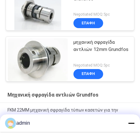
Negotiated MOQ:5pc
ΕΠΑΦΉ
μηχανική σφραγίδα
αντλιών 12mm Grundfos
Negotiated MOQ:5pc
ΕΠΑΦΉ
Μηχανική σφραγίδα αντλιών Grundfos
FKM 22MM μηχανική σφραγίδα τύπων κασετών για την
αντλία Grundfos
admin
Τύπος Χ 22mm μηχανική ταχύτητα σφραγίδων αντλιών
Grundfos λιγότερο 25m/S