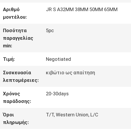
ΓΎΡΟΣ
Αριθμό
JR S A32MM 38MM 50MM 65MM
ΕΡΓΟΣΤΑΣΊΩΝ
μοντέλου:
Ποσότητα
5pc
ΠΟΙΟΤΙΚΌΣ
παραγγελίας
min:
ΈΛΕΓΧΟΣ
Τιμή:
Negotiated
ΜΑΣ
Συσκευασία
κιβώτιο ως απαίτηση
λεπτομέρειες:
ΕΛΆΤΕ
Χρόνος
20-30days
ΣΕ
παράδοσης:
ΕΠΑΦΉ
Όροι
T/T, Western Union, L/C
πληρωμής:
ΜΕ