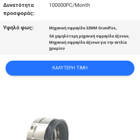
Δυνατότητα
100000PC/Month
προσφοράς:
ΖΗΤΉΣΤΕ
Υψηλό φως:
,
ΈΝΑ
Μηχανική σφραγίδα 32MM Grundfos
,
SA χαμηλότερη μηχανική σφραγίδα άξονων
ΑΠΌΣΠΑΣΜΑ
Μηχανική σφραγίδα άξονων για την αντλία
χρωμίου
SITEMAP
ΚΑΛΎΤΕΡΗ ΤΙΜΉ
PRIVACY
POLICY