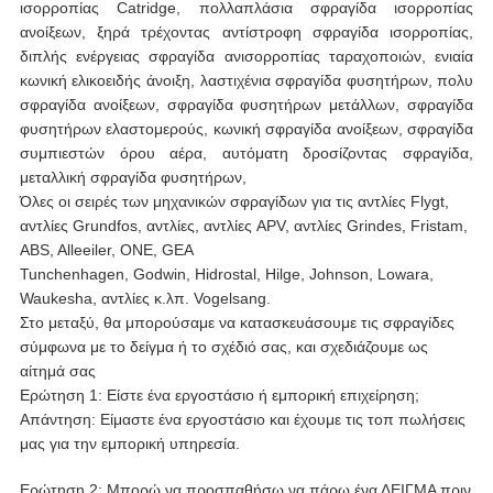
ισορροπίας Catridge, πολλαπλάσια σφραγίδα ισορροπίας
ανοίξεων, ξηρά τρέχοντας αντίστροφη σφραγίδα ισορροπίας,
διπλής ενέργειας σφραγίδα ανισορροπίας ταραχοποιών, ενιαία
κωνική ελικοειδής άνοιξη, λαστιχένια σφραγίδα φυσητήρων, πολυ
σφραγίδα ανοίξεων, σφραγίδα φυσητήρων μετάλλων, σφραγίδα
φυσητήρων ελαστομερούς, κωνική σφραγίδα ανοίξεων, σφραγίδα
συμπιεστών όρου αέρα, αυτόματη δροσίζοντας σφραγίδα,
μεταλλική σφραγίδα φυσητήρων,
Όλες οι σειρές των μηχανικών σφραγίδων για τις αντλίες Flygt,
αντλίες Grundfos, αντλίες, αντλίες APV, αντλίες Grindes, Fristam,
ABS, Alleeiler, ΟΝΕ, GEA
Tunchenhagen, Godwin, Hidrostal, Hilge, Johnson, Lowara,
Waukesha, αντλίες κ.λπ. Vogelsang.
Στο μεταξύ, θα μπορούσαμε να κατασκευάσουμε τις σφραγίδες
σύμφωνα με το δείγμα ή το σχέδιό σας, και σχεδιάζουμε ως
αίτημά σας
Ερώτηση 1: Είστε ένα εργοστάσιο ή εμπορική επιχείρηση;
Απάντηση: Είμαστε ένα εργοστάσιο και έχουμε τις τοπ πωλήσεις
μας για την εμπορική υπηρεσία.
Ερώτηση 2: Μπορώ να προσπαθήσω να πάρω ένα ΔΕΙΓΜΑ πριν