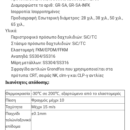
Διαμορφώστε το αριθ.: GR-SA, GR-SA-INFK
Ισορροπία: Ισορροπημένος
Προδιαγραφή: Εσωτερική διάμετρος: 28 χιλ., 38 χιλ., 50 χιλ.,
65 χιλ.,
Υλικά:
Περιστροφικό πρόσωπο δαχτυλιδιών: SiC/TC
Στάσιμο πρόσωπο δαχτυλιδιών: SiC/TC
Ελαστομερή: FKM/EPDM/FFKM
Αναπηδά: SS304/SS316
Μέρη μετάλλων: SS304/SS316
Σφραγίδα αντλιών Grondfos που χρησιμοποιείται στα
πρότυπα: CRT, σειράς NK, clm-γ και CLP-γ αντλίες
Ικανότητες απόδοσης:
Θερμοκρασία
-30℃ σε 200℃, εξαρτώμενο από το ελαστομερές
Πίεση
Φραγμός μέχρι 10
Ταχύτητα
Μέχρι 15 m/s
Παιχνίδι
±0.1mm
τελών/αξονικό
επίδομα