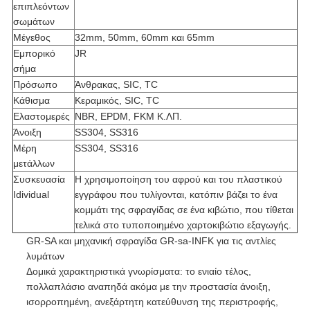
επιπλεόντων
σωμάτων
Μέγεθος
32mm, 50mm, 60mm και 65mm
Εμπορικό
JR
σήμα
Πρόσωπο
Άνθρακας, SIC, TC
Κάθισμα
Κεραμικός, SIC, TC
Ελαστομερές
NBR, EPDM, FKM Κ.ΛΠ.
Άνοιξη
SS304, SS316
Μέρη
SS304, SS316
μετάλλων
Συσκευασία
Η χρησιμοποίηση του αφρού και του πλαστικού
Idividual
εγγράφου που τυλίγονται, κατόπιν βάζει το ένα
κομμάτι της σφραγίδας σε ένα κιβώτιο, που τίθεται
τελικά στο τυποποιημένο χαρτοκιβώτιο εξαγωγής.
GR-SA και μηχανική σφραγίδα GR-sa-INFK για τις αντλίες
λυμάτων
Δομικά χαρακτηριστικά γνωρίσματα: το ενιαίο τέλος,
πολλαπλάσιο αναπηδά ακόμα με την προστασία άνοιξη,
ισορροπημένη, ανεξάρτητη κατεύθυνση της περιστροφής,