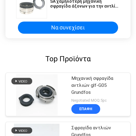
SA χαμηλότερη μηχανική
σφραγίδα άξονων για την αντλία
χρωμίου αντλιών Grundfos
Να συνεχίσει
Top Προϊόντα
Μηχανική σφραγίδα
αντλιών glf-G05
Grundfos
Negotiated MOQ:5pc
ΕΠΑΦΉ
Σφραγίδα αντλιών
Grundfos