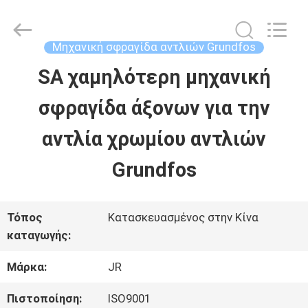
Hefei
Supseals
International
Trade
Μηχανική σφραγίδα αντλιών Grundfos
Co.,
Ltd..
SA χαμηλότερη μηχανική
ΣΠΊΤΙ
All
Rights
σφραγίδα άξονων για την
Reserved.
ΠΡΟΪΌΝΤΑ
αντλία χρωμίου αντλιών
Grundfos
ΒΊΝΤΕΟ
Τόπος
Κατασκευασμένος στην Κίνα
ΠΕΡΊΠΟΥ
καταγωγής:
ΕΜΕΊΣ
Μάρκα:
JR
Πιστοποίηση:
ISO9001