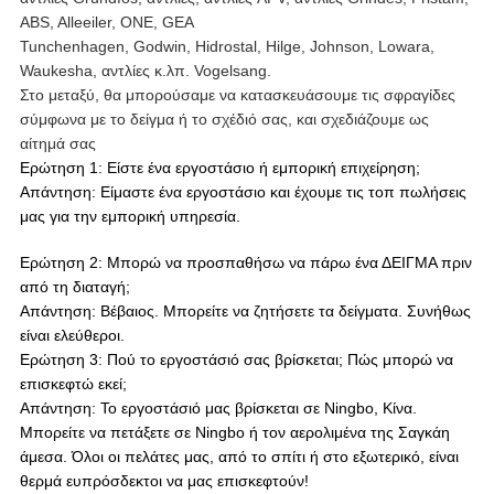
ABS, Alleeiler, ΟΝΕ, GEA
Tunchenhagen, Godwin, Hidrostal, Hilge, Johnson, Lowara,
Waukesha, αντλίες κ.λπ. Vogelsang.
Στο μεταξύ, θα μπορούσαμε να κατασκευάσουμε τις σφραγίδες
σύμφωνα με το δείγμα ή το σχέδιό σας, και σχεδιάζουμε ως
αίτημά σας
Ερώτηση 1: Είστε ένα εργοστάσιο ή εμπορική επιχείρηση;
Απάντηση: Είμαστε ένα εργοστάσιο και έχουμε τις τοπ πωλήσεις
μας για την εμπορική υπηρεσία.
Ερώτηση 2: Μπορώ να προσπαθήσω να πάρω ένα ΔΕΙΓΜΑ πριν
από τη διαταγή;
Απάντηση: Βέβαιος. Μπορείτε να ζητήσετε τα δείγματα. Συνήθως
είναι ελεύθεροι.
Ερώτηση 3: Πού το εργοστάσιό σας βρίσκεται; Πώς μπορώ να
επισκεφτώ εκεί;
Απάντηση: Το εργοστάσιό μας βρίσκεται σε Ningbo, Κίνα.
Μπορείτε να πετάξετε σε Ningbo ή τον αερολιμένα της Σαγκάη
άμεσα. Όλοι οι πελάτες μας, από το σπίτι ή στο εξωτερικό, είναι
θερμά ευπρόσδεκτοι να μας επισκεφτούν!