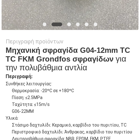
Περιγραφή προϊόντων
Μηχανική σφραγίδα G04-12mm TC
για
TC FKM Grondfos σφραγίδων
την πολυβάθμια αντλία
Περιγραφή:
Συνθήκες λειτουργίας:
Θερμοκρασία: -20ºC σε +180ºC
Πίεση: ≤2.5MPa
Ταχύτητα: ≤15m/s
G06-22MM
Υλικά:
Στάσιμο δαχτυλίδι: Κεραμικό, καρβίδιο του πυριτίου, TC
Περιστροφικό δαχτυλίδι: Άνθρακας, καρβίδιο του πυριτίου
Δευτεροβάθμια σφραγίδα: NBR, EPDM, FKM, PTFE