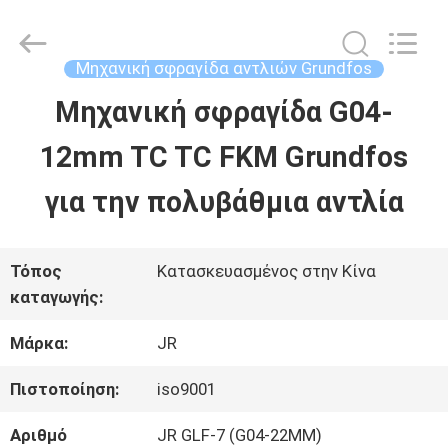
Hefei
Supseals
International
Trade
Μηχανική σφραγίδα αντλιών Grundfos
Co.,
Ltd..
Μηχανική σφραγίδα G04-
ΣΠΊΤΙ
All
Rights
12mm TC TC FKM Grundfos
Reserved.
ΠΡΟΪΌΝΤΑ
για την πολυβάθμια αντλία
ΒΊΝΤΕΟ
Τόπος
Κατασκευασμένος στην Κίνα
καταγωγής:
ΠΕΡΊΠΟΥ
Μάρκα:
JR
ΕΜΕΊΣ
Πιστοποίηση:
iso9001
Αριθμό
JR GLF-7 (G04-22MM)