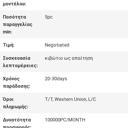
ΓΎΡΟΣ
μοντέλου:
ΕΡΓΟΣΤΑΣΊΩΝ
Ποσότητα
5pc
παραγγελίας
min:
ΠΟΙΟΤΙΚΌΣ
Τιμή:
Negotiated
ΈΛΕΓΧΟΣ
Συσκευασία
κιβώτιο ως απαίτηση
λεπτομέρειες:
ΜΑΣ
Χρόνος
20-30days
ΕΛΆΤΕ
παράδοσης:
ΣΕ
Όροι
T/T, Western Union, L/C
πληρωμής:
ΕΠΑΦΉ
Δυνατότητα
100000PC/MONTH
ΜΕ
προσφοράς: