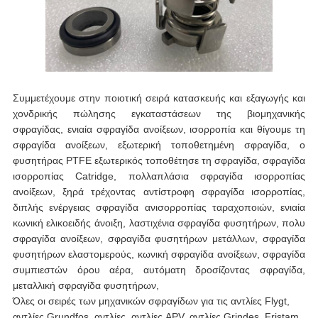
Συμμετέχουμε στην ποιοτική σειρά κατασκευής και εξαγωγής και
χονδρικής πώλησης εγκαταστάσεων της βιομηχανικής
σφραγίδας, ενιαία σφραγίδα ανοίξεων, ισορροπία και θίγουμε τη
σφραγίδα ανοίξεων, εξωτερική τοποθετημένη σφραγίδα, ο
φυσητήρας PTFE εξωτερικός τοποθέτησε τη σφραγίδα, σφραγίδα
ισορροπίας Catridge, πολλαπλάσια σφραγίδα ισορροπίας
ανοίξεων, ξηρά τρέχοντας αντίστροφη σφραγίδα ισορροπίας,
διπλής ενέργειας σφραγίδα ανισορροπίας ταραχοποιών, ενιαία
κωνική ελικοειδής άνοιξη, λαστιχένια σφραγίδα φυσητήρων, πολυ
σφραγίδα ανοίξεων, σφραγίδα φυσητήρων μετάλλων, σφραγίδα
φυσητήρων ελαστομερούς, κωνική σφραγίδα ανοίξεων, σφραγίδα
συμπιεστών όρου αέρα, αυτόματη δροσίζοντας σφραγίδα,
μεταλλική σφραγίδα φυσητήρων,
Όλες οι σειρές των μηχανικών σφραγίδων για τις αντλίες Flygt,
αντλίες Grundfos, αντλίες, αντλίες APV, αντλίες Grindes, Fristam,