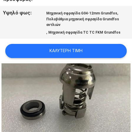
Υψηλό φως:
,
ΖΗΤΉΣΤΕ
Μηχανική σφραγίδα G04-12mm Grundfos
Πολυβάθμια μηχανική σφραγίδα Grundfos
αντλιών
ΈΝΑ
,
Μηχανική σφραγίδα TC TC FKM Grundfos
ΑΠΌΣΠΑΣΜΑ
ΚΑΛΎΤΕΡΗ ΤΙΜΉ
SITEMAP
PRIVACY
POLICY