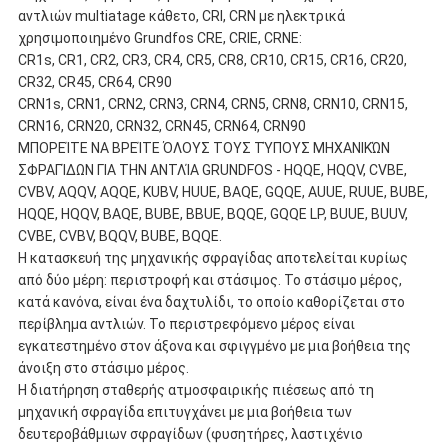
αντλιών multiatage κάθετο, CRI, CRN με ηλεκτρικά
χρησιμοποιημένο Grundfos CRE, CRIE, CRNE:
CR1s, CR1, CR2, CR3, CR4, CR5, CR8, CR10, CR15, CR16, CR20,
CR32, CR45, CR64, CR90
CRN1s, CRN1, CRN2, CRN3, CRN4, CRN5, CRN8, CRN10, CRN15,
CRN16, CRN20, CRN32, CRN45, CRN64, CRN90
ΜΠΟΡΕΊΤΕ ΝΑ ΒΡΕΊΤΕ ΌΛΟΥΣ ΤΟΥΣ ΤΎΠΟΥΣ ΜΗΧΑΝΙΚΏΝ
ΣΦΡΑΓΊΔΩΝ ΓΙΑ ΤΗΝ ΑΝΤΛΊΑ GRUNDFOS - HQQE, HQQV, CVBE,
CVBV, AQQV, AQQE, KUBV, HUUE, BAQE, GQQE, AUUE, RUUE, BUBE,
HQQE, HQQV, BAQE, BUBE, BBUE, BQQE, GQQE LP, BUUE, BUUV,
CVBE, CVBV, BQQV, BUBE, BQQE.
Η κατασκευή της μηχανικής σφραγίδας αποτελείται κυρίως
από δύο μέρη: περιστροφή και στάσιμος. Το στάσιμο μέρος,
κατά κανόνα, είναι ένα δαχτυλίδι, το οποίο καθορίζεται στο
περίβλημα αντλιών. Το περιστρεφόμενο μέρος είναι
εγκατεστημένο στον άξονα και σφιγγμένο με μια βοήθεια της
άνοιξη στο στάσιμο μέρος.
Η διατήρηση σταθερής ατμοσφαιρικής πιέσεως από τη
μηχανική σφραγίδα επιτυγχάνει με μια βοήθεια των
δευτεροβάθμιων σφραγίδων (φυσητήρες, λαστιχένιο