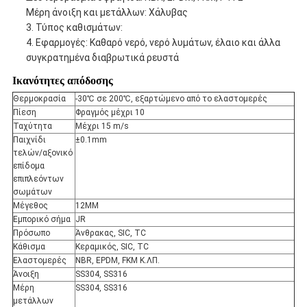
Μέρη άνοιξη και μετάλλων: Χάλυβας
3. Τύπος καθισμάτων:
4. Εφαρμογές: Καθαρό νερό, νερό λυμάτων, έλαιο και άλλα
συγκρατημένα διαβρωτικά ρευστά
Ικανότητες απόδοσης
Θερμοκρασία
-30℃ σε 200℃, εξαρτώμενο από το ελαστομερές
Πίεση
Φραγμός μέχρι 10
Ταχύτητα
Μέχρι 15 m/s
Παιχνίδι
±0.1mm
τελών/αξονικό
επίδομα
επιπλεόντων
σωμάτων
Μέγεθος
12MM
Εμπορικό σήμα
JR
Πρόσωπο
Άνθρακας, SIC, TC
Κάθισμα
Κεραμικός, SIC, TC
Ελαστομερές
NBR, EPDM, FKM Κ.ΛΠ.
Άνοιξη
SS304, SS316
Μέρη
SS304, SS316
μετάλλων