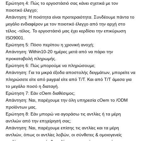
Ερώτηση 4: Πώς το εργοστάσιό σας κάνει σχετικά με τον
ποιοτικό έλεγχο;
Απάντηση: Η ποιότητα είναι προτεραιότητα. Συνδέουμε πάντα το
μεγάλο ενδιαφέρον με τον ποιοτικό έλεγχο από την αρχή στο
τέλος -τέλος. Το εργοστάσιό μας έχει κερδίσει την επικύρωση
ISO9001.
Ερώτηση 5: Πόσο περίπου η χρονική ανοχή;
Απάντηση: Within10-20 ημέρες μετά από να πάρει την
προκαταβολή πληρωμής.
Ερώτηση 6: Πώς μπορούμε να πληρώσουμε;
Απάντηση: Για τα μικρά έξοδα αποστολής δειγμάτων, μπορείτε να
πληρώσετε είτε από paypal είτε από T/T. Και από T/T άμεσα για
το μεγάλο ποσό η διαταγή.
Ερώτηση 7: Εάν cOem διαθέσιμος;
Απάντηση: Ναι, παρέχουμε την όλη υπηρεσία cOem το /ODM
προϊόντων μας.
Ερώτηση 8: Εάν μπορώ να αγοράσω τις αντλίες ή τα μέρη
αντλιών από την επιχείρησή σας;
Απάντηση: Ναι, παρέχουμε επίσης τις αντλίες και τα μέρη
αντλιών, όπως οι αντλίες λοβών, οι σύνθετες & ομοιογενείς