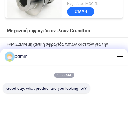
Negotiated MOQ:5pc
ΕΠΑΦΉ
Μηχανική σφραγίδα αντλιών Grundfos
FKM 22MM μηχανική σφραγίδα τύπων κασετών για την
αντλία Grundfos
admin
Τύπος Χ 22mm μηχανική ταχύτητα σφραγίδων αντλιών
Grundfos λιγότερο 25m/S
5:53 AM
1.2Mpa μηχανική εξάρτηση σφραγίδων Grundfos
Good day, what product are you looking for?
ανταλλακτικών σφραγίδων για GLF G04
Λαϊκή κατηγορία
Όλα