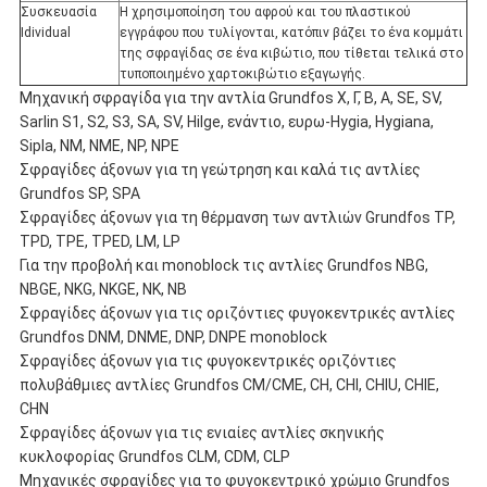
Συσκευασία
Η χρησιμοποίηση του αφρού και του πλαστικού
Idividual
εγγράφου που τυλίγονται, κατόπιν βάζει το ένα κομμάτι
της σφραγίδας σε ένα κιβώτιο, που τίθεται τελικά στο
τυποποιημένο χαρτοκιβώτιο εξαγωγής.
Μηχανική σφραγίδα για την αντλία Grundfos Χ, Γ, Β, Α, SE, SV,
Sarlin S1, S2, S3, SA, SV, Hilge, ενάντιο, ευρω-Hygia, Hygiana,
Sipla, NM, NME, NP, NPE
Σφραγίδες άξονων για τη γεώτρηση και καλά τις αντλίες
Grundfos SP, SPA
Σφραγίδες άξονων για τη θέρμανση των αντλιών Grundfos TP,
TPD, TPE, TPED, LM, LP
Για την προβολή και monoblock τις αντλίες Grundfos NBG,
NBGE, NKG, NKGE, NK, NB
Σφραγίδες άξονων για τις οριζόντιες φυγοκεντρικές αντλίες
Grundfos DNM, DNME, DNP, DNPE monoblock
Σφραγίδες άξονων για τις φυγοκεντρικές οριζόντιες
πολυβάθμιες αντλίες Grundfos CM/СМЕ, CH, CHI, CHIU, CHIE,
CHN
Σφραγίδες άξονων για τις ενιαίες αντλίες σκηνικής
κυκλοφορίας Grundfos CLM, CDM, CLP
Μηχανικές σφραγίδες για το φυγοκεντρικό χρώμιο Grundfos