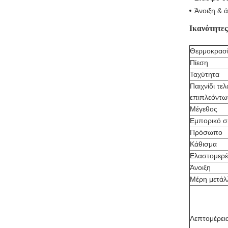
Άνοιξη & 
Ικανότητες
Θερμοκρασ
Πίεση
Ταχύτητα
Παιχνίδι τε
επιπλεόντ
Μέγεθος
Εμπορικό 
Πρόσωπο
Κάθισμα
Ελαστομερέ
Άνοιξη
Μέρη μετά
Λεπτομέρει