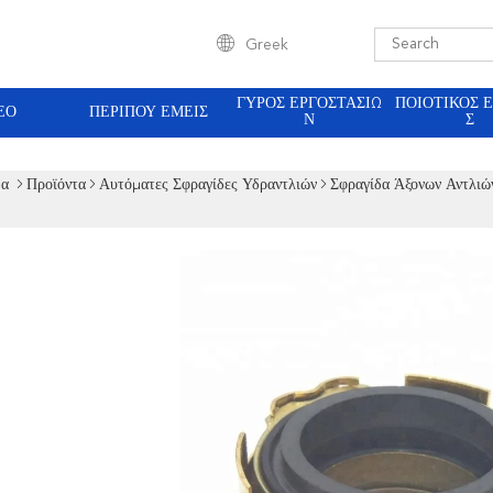
Greek
ΓΎΡΟΣ ΕΡΓΟΣΤΑΣΊΩ
ΠΟΙΟΤΙΚΌΣ 
ΕΟ
ΠΕΡΊΠΟΥ ΕΜΕΊΣ
Ν
Σ
δα
Προϊόντα
Αυτόματες Σφραγίδες Υδραντλιών
Σφραγίδα Άξονων Αντλιώ