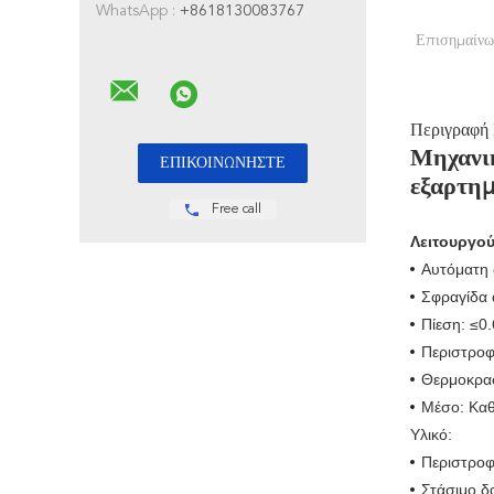
WhatsApp :
+8618130083767
Επισημαίνω
Περιγραφή
Μηχανικ
εξαρτη
Free call
Λειτουργού
Αυτόματη 
Σφραγίδα
Πίεση: ≤0
Περιστροφ
Θερμοκρασ
Μέσο: Καθ
Υλικό:
Περιστροφι
Στάσιμο δ