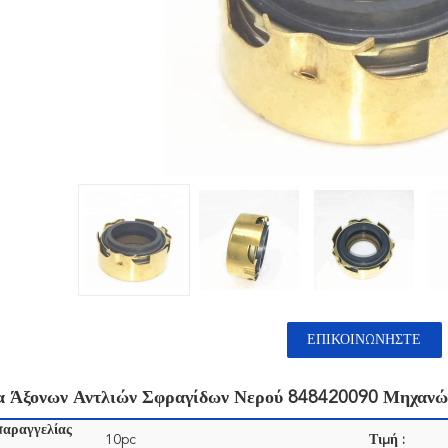
ΕΠΙΚΟΙΝΩΝΉΣΤΕ
α Άξονων Αντλιών Σφραγίδων Νερού 848420090 Μηχανών
παραγγελίας
10pc
Τιμή :