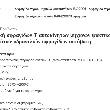
:
Σφραγίδα νερού μηχανών αυτοκινήτων ISO9001
,
Σφραγίδα νερ
Σφραγίδα άξονων αντλιών 848420090 φραγμών
 Προϊόντων
ή σφραγίδων Τ αυτοκίνητων μηχανών ψυκτικο
μάτων υδραντλιών σφραγίδων αυτόματη
ντα όρια:
δροσίζοντας σφραγίδα αντλιών Τ (αντικαταστήστε MTU T1/T2/T3)
 άξονων φορτηγών
.6MPa
ική ταχύτητα: ≤10m/s
ία: -30ºC~+200ºC
αρό νερό για το αυτοκίνητο
κό δαχτυλίδι (κεραμικό/SIC)
αχτυλίδι (πλαστικός άνθρακας/άνθρακας/SIC)