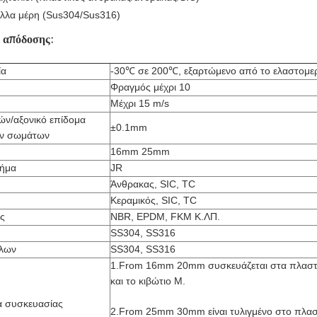
άλλα μέρη (Sus304/Sus316)
 απόδοσης:
ία
-30℃ σε 200℃, εξαρτώμενο από το ελαστομε
Φραγμός μέχρι 10
Μέχρι 15 m/s
λών/αξονικό επίδομα
±0.1mm
ων σωμάτων
16mm 25mm
σήμα
JR
Άνθρακας, SIC, TC
Κεραμικός, SIC, TC
ς
NBR, EPDM, FKM Κ.ΛΠ.
SS304, SS316
λλων
SS304, SS316
1.From 16mm 20mm συσκευάζεται στα πλαστι
και το κιβώτιο Μ.
α συσκευασίας
2.From 25mm 30mm είναι τυλιγμένο στο πλασ