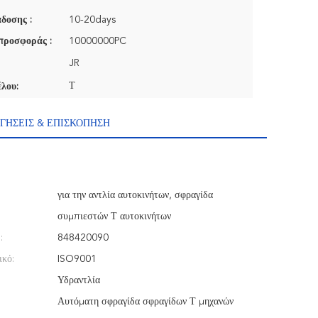
δοσης :
10-20days
προσφοράς :
10000000PC
JR
Τ
λου:
ΓΉΣΕΙΣ & ΕΠΙΣΚΌΠΗΣΗ
για την αντλία αυτοκινήτων, σφραγίδα
συμπιεστών Τ αυτοκινήτων
:
848420090
ικό:
ISO9001
Υδραντλία
Αυτόματη σφραγίδα σφραγίδων Τ μηχανών