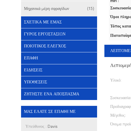
min :
Συσκευασία
Μηχανικά μέρη σφραγίδων
(15)
Όροι πληρω
ΣΧΕΤΙΚΆ ΜΕ ΕΜΆΣ
Τόπος κατα
ΓΎΡΟΣ ΕΡΓΟΣΤΑΣΊΩΝ
Πιστοποίησ
ΠΟΙΟΤΙΚΌΣ ΈΛΕΓΧΟΣ
ΛΕΠΤΟΜΕ
ΕΠΑΦΉ
Λεπτομερ
ΕΙΔΉΣΕΙΣ
Υλικό:
ΥΠΟΘΈΣΕΙΣ
ΖΗΤΉΣΤΕ ΈΝΑ ΑΠΌΣΠΑΣΜΑ
Συσκευασία
Προδιαγραφ
ΜΑΣ ΕΛΆΤΕ ΣΕ ΕΠΑΦΉ ΜΕ
Μέγεθος:
Όνομα προϊ
Υπεύθυνος :
Davis