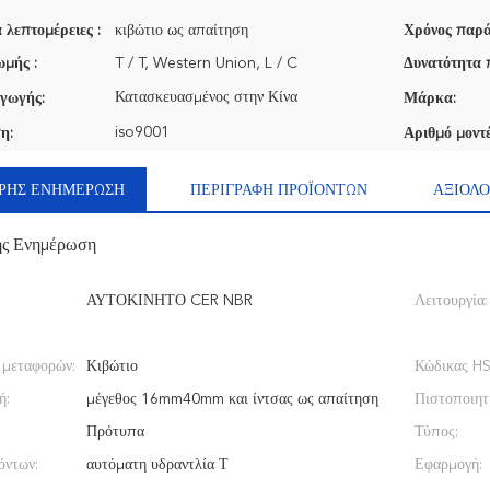
 λεπτομέρειες :
κιβώτιο ως απαίτηση
Χρόνος παρά
μής :
T / T, Western Union, L / C
Δυνατότητα 
Κατασκευασμένος στην Κίνα
γωγής:
Μάρκα:
iso9001
η:
Αριθμό μοντέ
ΡΉΣ ΕΝΗΜΈΡΩΣΗ
ΠΕΡΙΓΡΑΦΉ ΠΡΟΪΌΝΤΩΝ
ΑΞΙΟΛΟ
ής Ενημέρωση
ΑΥΤΟΚΙΝΗΤΟ CER NBR
Λειτουργία:
 μεταφορών:
Κιβώτιο
Κώδικας HS
ή:
μέγεθος 16mm40mm και ίντσας ως απαίτηση
Πιστοποιητ
Πρότυπα
Τύπος:
όντων:
αυτόματη υδραντλία Τ
Εφαρμογή: