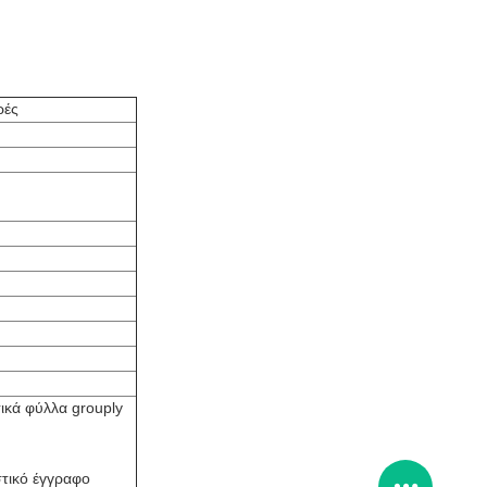
ρές
κά φύλλα grouply
τικό έγγραφο