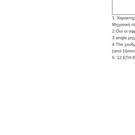
1. Χαρακτηρ
Μηχανική σφ
2.Our οι σφ
3.single μη
4.The χονδρ
(από 16m
5. 12 ΕΤΗ 