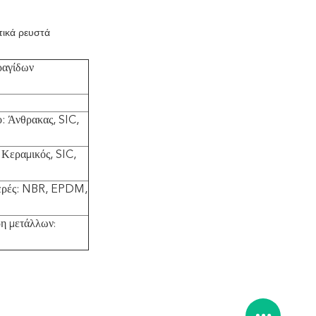
τικά ρευστά
ραγίδων
 Άνθρακας, SIC,
 Κεραμικός, SIC,
ερές: NBR, EPDM,
η μετάλλων
: