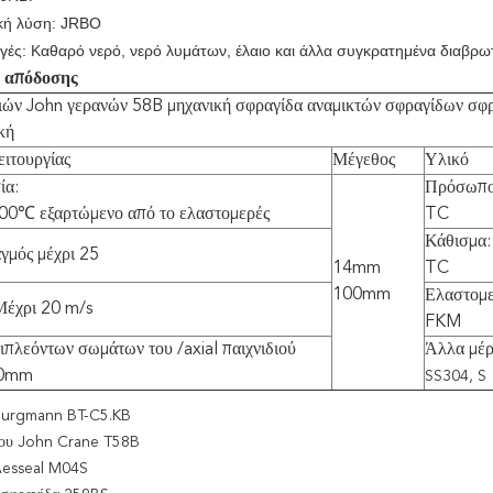
κή λύση: JRBO
γές: Καθαρό νερό, νερό λυμάτων, έλαιο και άλλα συγκρατημένα διαβρω
ς απόδοσης
λιών John γερανών 58B μηχανική σφραγίδα αναμικτών σφραγίδων σφ
κή
ειτουργίας
Μέγεθος
Υλικό
ία:
Πρόσωπο:
00℃ εξαρτώμενο από το ελαστομερές
TC
Κάθισμα:
γμός μέχρι 25
14mm
TC
100mm
Ελαστομ
Μέχρι 20 m/s
FKM
ιπλεόντων σωμάτων του /axial παιχνιδιού
Άλλα μέρ
.0mm
SS304, S
Burgmann BT-C5.KB
του John Crane T58B
Aesseal M04S