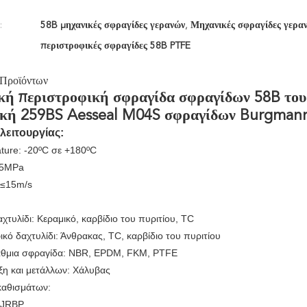
:
58B μηχανικές σφραγίδες γερανών
,
Μηχανικές σφραγίδες γεραν
περιστροφικές σφραγίδες 58B PTFE
 Προϊόντων
ή περιστροφική σφραγίδα σφραγίδων 58B του
τική 259BS Aesseal M04S σφραγίδων Burgman
λειτουργίας:
ture: -20ºC σε +180ºC
.5MPa
 ≤15m/s
χτυλίδι: Κεραμικό, καρβίδιο του πυριτίου, TC
κό δαχτυλίδι: Άνθρακας, TC, καρβίδιο του πυριτίου
άθμια σφραγίδα: NBR, EPDM, FKM, PTFE
ξη και μετάλλων: Χάλυβας
καθισμάτων:
 JRBP