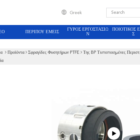
Greek
ΓΎΡΟΣ ΕΡΓΟΣΤΑΣΊΩ
ΠΟΙΟΤΙΚΌΣ 
ΕΟ
ΠΕΡΊΠΟΥ ΕΜΕΊΣ
Ν
Σ
δα
Προϊόντα
Σφραγίδες Φυσητήρων PTFE
Της BP Τυποποιημένες Περιστ
ία