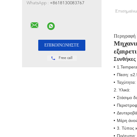
WhatsApp :
+8618130083767
Επισημαίνω
Περιγραφή
Μηχανικ
εξαιρε
Free call
Συνθήκες 
1.Tempera
Πίεση: ≤2
Ταχύτητα:
2. Υλικά:
Στάσιμο δα
Περιστροφι
Δευτεροβ
Μέρη άνοι
3. Τύπος 
Πρότυπα: