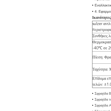
Εναλλακτι
4. Εφαρμο
Ικανότητε
sulzer αντ
περιστροφι
Συνθήκες λ
Θερμοκρασ
-40℃ σε 2
Πίεση: Φρα
Ταχύτητα: 
Επίδομα επ
τελών: ±1
Σφραγίδα 
Σφραγίδα 
Σφραγίδα 