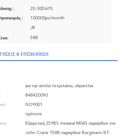
δοσης :
20-30DAYS
προσφοράς :
100000pc/month
JR
58B
λου:
ΓΉΣΕΙΣ & ΕΠΙΣΚΌΠΗΣΗ
για την αντλία πετρελαίου, υδραντλία
:
848420090
ικό:
ISO9001
πρότυπα
αση:
Εξαιρετική 259BS Aesseal M04S σφραγίδων του
John Crane T58B σφραγίδων Burgmann BT-