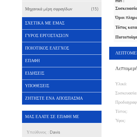
min :
Συσκευασία
Μηχανικά μέρη σφραγίδων
(15)
Όροι πληρω
ΣΧΕΤΙΚΆ ΜΕ ΕΜΆΣ
Τόπος κατα
ΓΎΡΟΣ ΕΡΓΟΣΤΑΣΊΩΝ
Πιστοποίησ
ΠΟΙΟΤΙΚΌΣ ΈΛΕΓΧΟΣ
ΛΕΠΤΟΜΕ
ΕΠΑΦΉ
Λεπτομερ
ΕΙΔΉΣΕΙΣ
Υλικό:
ΥΠΟΘΈΣΕΙΣ
Συσκευασία
ΖΗΤΉΣΤΕ ΈΝΑ ΑΠΌΣΠΑΣΜΑ
Προδιαγραφ
Τύπος:
ΜΑΣ ΕΛΆΤΕ ΣΕ ΕΠΑΦΉ ΜΕ
Ύφος:
Υπεύθυνος :
Davis