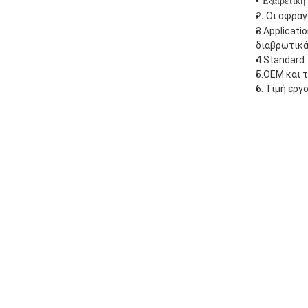
Εξαιρετική
Οι σφραγ
2.
3.Applicati
διαβρωτικά
4.Standard:
5.OEM και 
6. Τιμή εργ