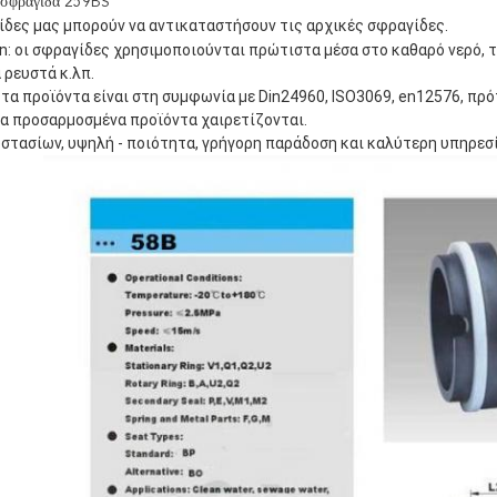
 σφραγίδα 259BS
ίδες μας μπορούν να αντικαταστήσουν τις αρχικές σφραγίδες.
on: οι σφραγίδες χρησιμοποιούνται πρώτιστα μέσα στο καθαρό νερό, 
 ρευστά κ.λπ.
 τα προϊόντα είναι στη συμφωνία με Din24960, ISO3069, en12576, πρ
τα προσαρμοσμένα προϊόντα χαιρετίζονται.
οστασίων, υψηλή - ποιότητα, γρήγορη παράδοση και καλύτερη υπηρεσί