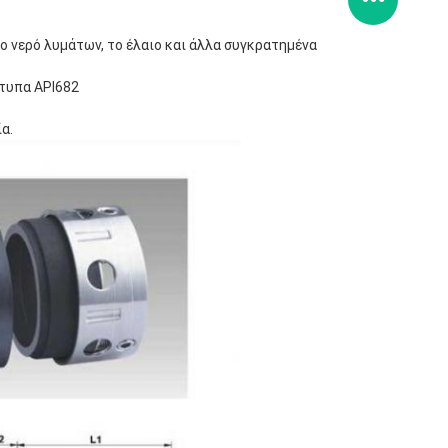
το νερό λυμάτων, το έλαιο και άλλα συγκρατημένα
ότυπα API682
α.