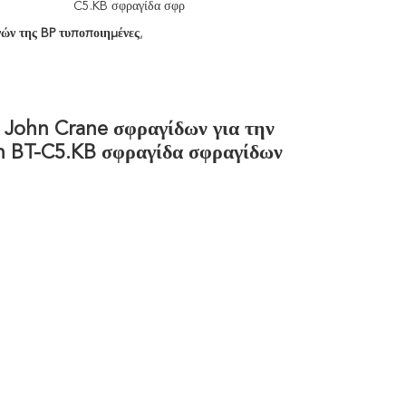
C5.KB σφραγίδα σφρ
ών της BP τυποποιημένες
,
 John Crane σφραγίδων για την
n BT-C5.KB σφραγίδα σφραγίδων